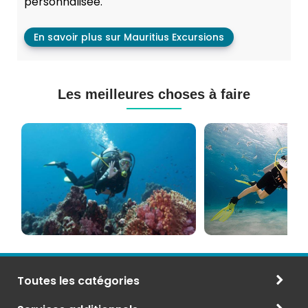
personnalisée.
En savoir plus sur Mauritius Excursions
Les meilleures choses à faire
Cours
Plongée
de
Sous-
Plongée
marine
PADI
à
et
Maurice
CMAS
Toutes les catégories