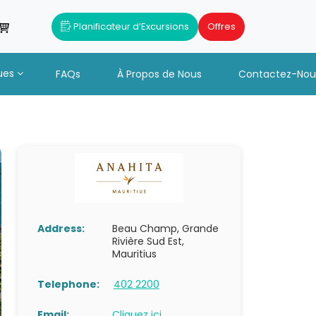
Planificateur d’Excursions
Offres
ues
FAQs
À Propos de Nous
Contactez-Nou
Address:
Beau Champ, Grande
Rivière Sud Est,
Mauritius
Telephone:
402 2200
Email:
Cliquez ici