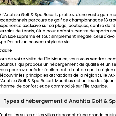
À l'Anahita Golf & Spa Resort, profitez d'une vaste gamme
exceptionnels parcours de golf de championnat de 18 trou
expérience exclusive sur sa plage, boutiques, centre de fi
terrains de tennis, Club pour enfants, centre de sports nau
d'un luxe suprême et tout simplement inégalé, celui d'avoir
Spa Resort, un nouveau style de vie...
Cadre
Lors de votre visite de l'île Maurice, vous vous sentirez 
Mauritius, qui propose un hébergement de qualité et un s
vous pourrez accéder facilement à tout ce que la région a à
découvrir les principales attractions de la région : L'Ile Au
L'Anahita Golf & Spa Resort Mauritius est un lieu de séjour
charme, de confort et de commodité sur l'île Maurice.
Types d'hébergement à Anahita Golf & Sp
Toutes les suites et les villas disposent d'une grande cuis