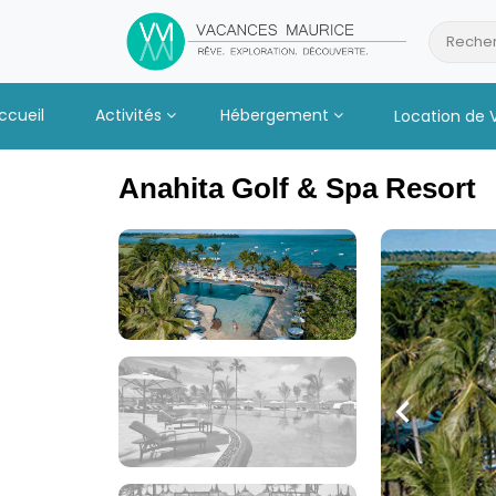
Passer
au
Recher
Contenu
ccueil
Activités
Hébergement
Location de 
Anahita Golf & Spa Resort