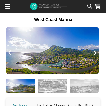
Passer
au
Contenu
West Coast Marina
Address:
La Balise Marina, Royal Rd, Black