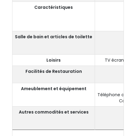
Caractéristiques
Vue 
Salle de bain et articles de toilette
Salle
Artic
Loisirs
TV écran 32" a
Facilités de Restauration
Ameublement et équipement
Téléphone avec nu
Coffre-
Autres commodités et services
E
Prise