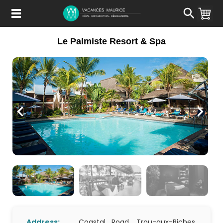
Passer
au
Contenu
Le Palmiste Resort & Spa
Address:
Coastal Road, Trou-aux-Biches,