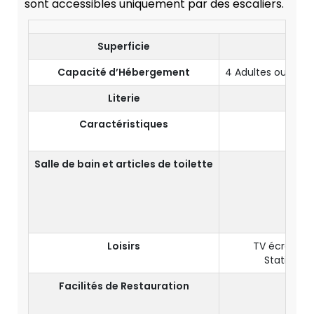
sont accessibles uniquement par des escaliers.
Superficie
Capacité d’Hébergement
4 Adultes ou 2 Adu
Literie
Li
Caractéristiques
V
Salle de bain et articles de toilette
Sal
Ar
Loisirs
TV écran 32"
Station d'
Facilités de Restauration