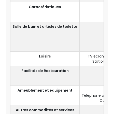
Caractéristiques
Vue 
Salle de bain et articles de toilette
Salle
Artic
Loisirs
TV écran 32" a
Station d'ac
Facilités de Restauration
B
Ameublement et équipement
Téléphone avec nu
Coffre-
Autres commodités et services