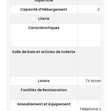
Superficie
Capacité d’Hébergement
2 Adult
Literie
Lit 
Caractéristiques
Vue 
Salle de bain et articles de toilette
Salle
Artic
Loisirs
TV écran 32" a
Facilités de Restauration
Ameublement et équipement
Téléphone avec nu