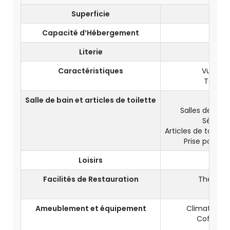
Superficie
30
Capacité d’Hébergement
3 Ad
Literie
Lit Ki
Caractéristiques
Vue sur 
Terrass
Salle de bain et articles de toilette
Baig
Salles de bai
Sèche-
Articles de toile
Prise pour ra
Loisirs
TV
Facilités de Restauration
Thé et c
Mini
Ameublement et équipement
Climatisatio
Coffre-fo
Télé