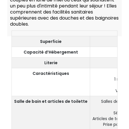
un peu plus d'intimité pendant leur séjour ! Elles
comprennent des facilités sanitaires
supérieures avec des douches et des baignoires
doubles.
Superficie
60
Capacité d’Hébergement
2 Ad
Literie
Lit Ki
Caractéristiques
1 Ch
1 salle 
1 Te
Vue su
Salle de bain et articles de toilette
Salles de bai
Baig
Sèche-
Articles de toile
Prise pour ra