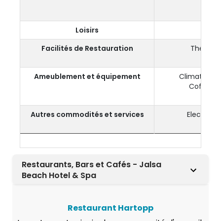
Pei
Chau
Loisirs
TV
Facilités de Restauration
Thé et c
Mini
Ameublement et équipement
Climatisatio
Coffre-fo
Télé
Autres commodités et services
Electrici
W
Restaurants, Bars et Cafés - Jalsa
Beach Hotel & Spa
Restaurant Hartopp