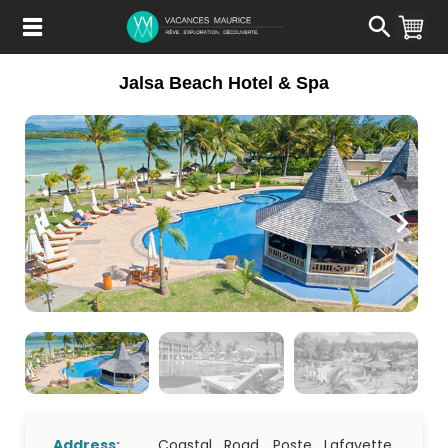
Passer
au
Contenu
Jalsa Beach Hotel & Spa
Address:
Coastal Road, Poste Lafayette,