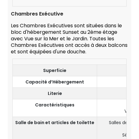
Chambres Exécutive
Les Chambres Exécutives sont situées dans le
bloc d'hébergement Sunset au 2ème étage
avec Vue sur la Mer et le Jardin. Toutes les
Chambres Exécutives ont accès à deux balcons
et sont équipées d'une douche.
Superficie
55
Capacité d’Hébergement
2 Ad
Literie
Lit Ki
Caractéristiques
2 Ba
Vue su
Salle de bain et articles de toilette
Salles de bai
Baig
Sèche-