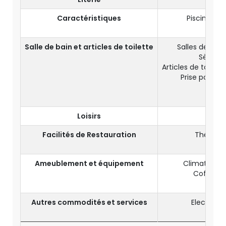
Caractéristiques
Piscine / V
Ba
Salle de bain et articles de toilette
Salles de bai
Sèche-
Articles de toile
Prise pour ra
Pei
Chau
Loisirs
TV
Facilités de Restauration
Thé et c
Mini
Ameublement et équipement
Climatisatio
Coffre-fo
Télé
Autres commodités et services
Electrici
W