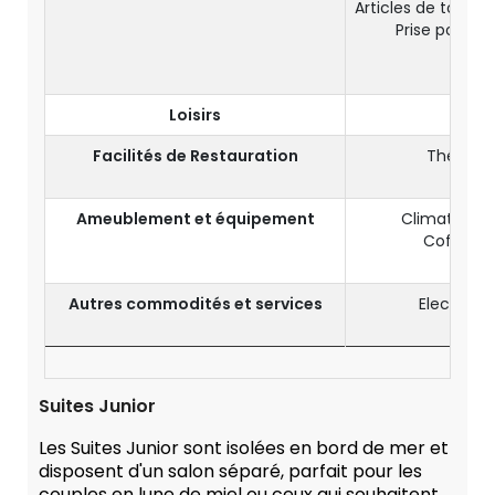
Articles de toile
Prise pour ra
Pei
Chau
Loisirs
TV
Facilités de Restauration
Thé et c
Mini
Ameublement et équipement
Climatisatio
Coffre-fo
Télé
Autres commodités et services
Electrici
W
Suites Junior
Les Suites Junior sont isolées en bord de mer et
disposent d'un salon séparé, parfait pour les
couples en lune de miel ou ceux qui souhaitent