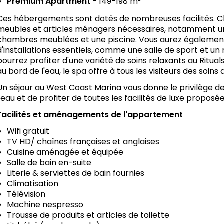
Premium Apartment
- 149-198 m²
Ces hébergements sont dotés de nombreuses facilités. Ch
meubles et articles ménagers nécessaires, notamment un
chambres meublées et une piscine. Vous aurez également 
d'installations essentiels, comme une salle de sport et u
pourrez profiter d'une variété de soins relaxants au Ritual
au bord de l'eau, le spa offre à tous les visiteurs des soin
Un séjour au West Coast Marina vous donne le privilège de 
l'eau et de profiter de toutes les facilités de luxe proposée
Facilités et aménagements de l'appartement
Wifi gratuit
TV HD/ chaînes françaises et anglaises
Cuisine aménagée et équipée
Salle de bain en-suite
Literie & serviettes de bain fournies
Climatisation
Télévision
Machine nespresso
Trousse de produits et articles de toilette