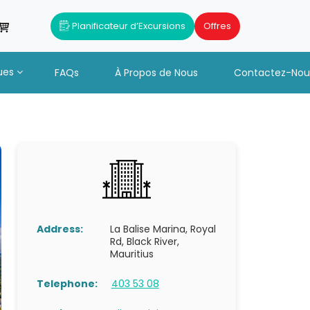
Planificateur d’Excursions
Offres
ues
FAQs
À Propos de Nous
Contactez-Nou
Address:
La Balise Marina, Royal
Rd, Black River,
Mauritius
Telephone:
403 53 08