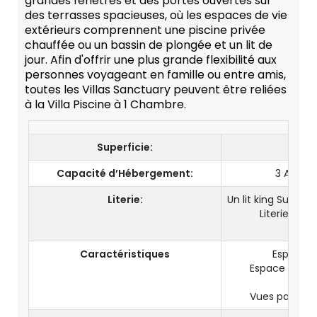
grandes fenêtres et des portes ouvertes sur
des terrasses spacieuses, où les espaces de vie
extérieurs comprennent une piscine privée
chauffée ou un bassin de plongée et un lit de
jour. Afin d'offrir une plus grande flexibilité aux
personnes voyageant en famille ou entre amis,
toutes les Villas Sanctuary peuvent être reliées
à la Villa Piscine à 1 Chambre.
Superficie:
Capacité d’Hébergement:
3 Adulte
Literie:
Un lit king Superfic
Literie hyp
Caractéristiques
Espace de
Espace étendu
Vues panorami