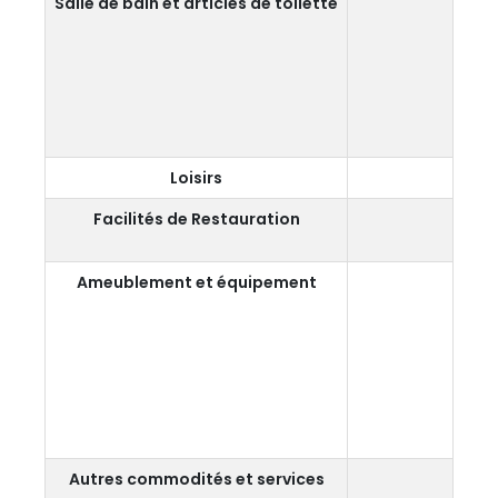
Salle de bain et articles de toilette
Dou
Loisirs
Facilités de Restauration
Ameublement et équipement
Autres commodités et services