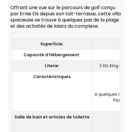
Offrant une vue sur le parcours de golf conçu
par Ernie Els depuis son toit-terrasse, cette villa
spacieuse se trouve à quelques pas de la plage
et des activités de loisirs du complexe.
Superficie:
Capacité d’Hébergement:
8 A
Literie:
3 lits King et de
Caractéristiques
Es
Prox
A quelques minutes
Piscine à
Salle de bain et articles de toilette