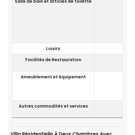
Salle de bain et articles de toilette
Mir
Loisirs
Facilités de Restauration
Ameublement et équipement
Autres commodités et services
Dîn
I
Villa Résidentielle À Deux Chambres Avec