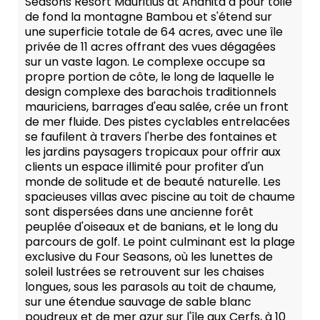
Seasons Resort Mauritius at Anahita a pour toile
de fond la montagne Bambou et s'étend sur
une superficie totale de 64 acres, avec une île
privée de 11 acres offrant des vues dégagées
sur un vaste lagon. Le complexe occupe sa
propre portion de côte, le long de laquelle le
design complexe des barachois traditionnels
mauriciens, barrages d'eau salée, crée un front
de mer fluide. Des pistes cyclables entrelacées
se faufilent à travers l'herbe des fontaines et
les jardins paysagers tropicaux pour offrir aux
clients un espace illimité pour profiter d'un
monde de solitude et de beauté naturelle. Les
spacieuses villas avec piscine au toit de chaume
sont dispersées dans une ancienne forêt
peuplée d'oiseaux et de banians, et le long du
parcours de golf. Le point culminant est la plage
exclusive du Four Seasons, où les lunettes de
soleil lustrées se retrouvent sur les chaises
longues, sous les parasols au toit de chaume,
sur une étendue sauvage de sable blanc
poudreux et de mer azur sur l'île aux Cerfs, à 10