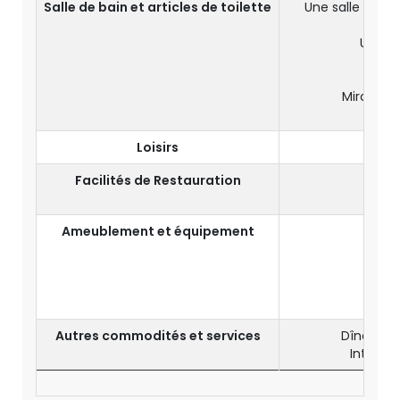
Salle de bain et articles de toilette
Une salle de b
Une do
Pei
Miroir de
Loisirs
Facilités de Restauration
Ameublement et équipement
Sall
Ve
Autres commodités et services
Dîner dan
Internet