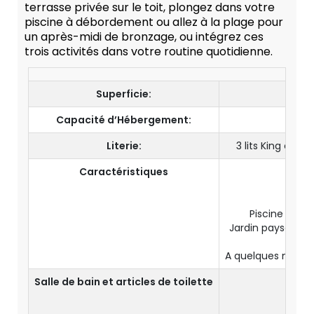
terrasse privée sur le toit, plongez dans votre
piscine à débordement ou allez à la plage pour
un après-midi de bronzage, ou intégrez ces
trois activités dans votre routine quotidienne.
Superficie:
Capacité d’Hébergement:
8 A
Literie:
3 lits King et de
Caractéristiques
Es
Piscine chau
Jardin paysager, e
Prox
A quelques minutes
Salle de bain et articles de toilette