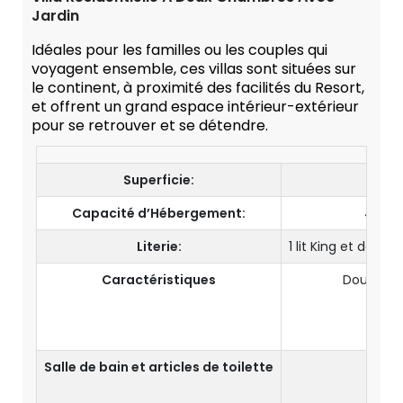
Jardin
Idéales pour les familles ou les couples qui
voyagent ensemble, ces villas sont situées sur
le continent, à proximité des facilités du Resort,
et offrent un grand espace intérieur-extérieur
pour se retrouver et se détendre.
Superficie:
Capacité d’Hébergement:
4 Adul
Literie:
1 lit King et deux l
Caractéristiques
Douche e
Espace
V
Salle de bain et articles de toilette
2