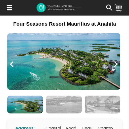
Passer
au
Contenu
Four Seasons Resort Mauritius at Anahita
Address:
Coastal Road, Beau Champ,