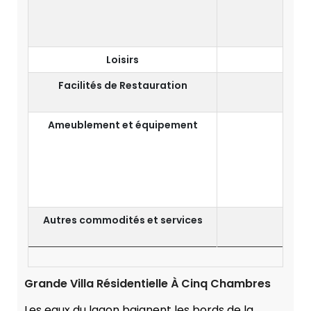
Mir
Loisirs
Facilités de Restauration
Ameublement et équipement
Autres commodités et services
Dîn
I
Grande Villa Résidentielle À Cinq Chambres
Les eaux du lagon baignent les bords de la