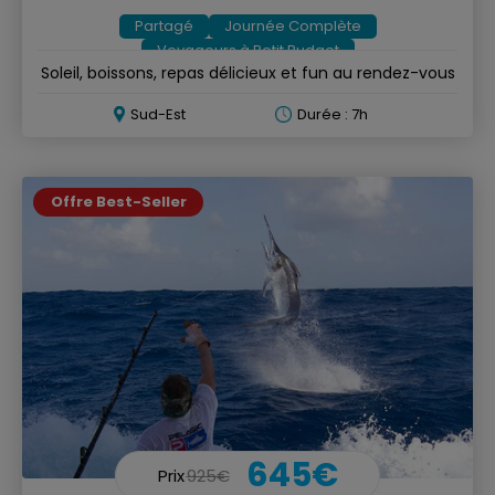
Partagé
Journée Complète
Voyageurs à Petit Budget
Soleil, boissons, repas délicieux et fun au rendez-vous
Sud-Est
Durée : 7h
Offre Best-Seller
645€
Prix
925€