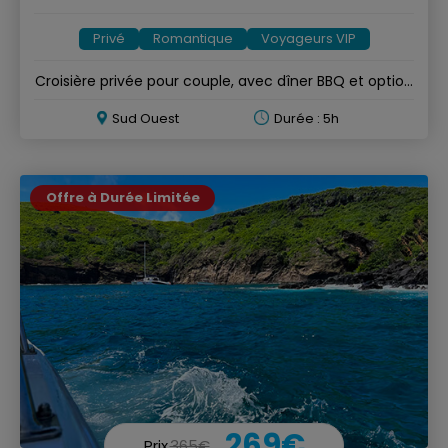
Privé
Romantique
Voyageurs VIP
Croisière privée pour couple, avec dîner BBQ et option
langouste
Sud Ouest
Durée : 5h
Offre à Durée Limitée
269€
Prix
365€