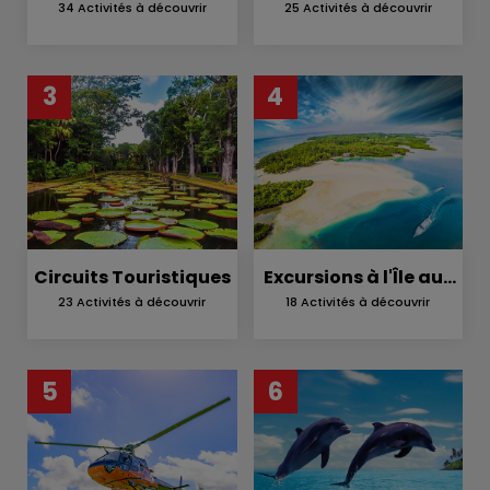
Catamaran
en Nature
34 Activités à découvrir
25 Activités à découvrir
3
4
Circuits Touristiques
Excursions à l'Île aux
Cerfs
23 Activités à découvrir
18 Activités à découvrir
5
6