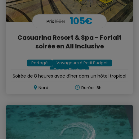
105€
Prix
120€
Casuarina Resort & Spa - Forfait
soirée en All Inclusive
Partagé
Voyageurs à Petit Budget
Temps Pluvieux
Soirée de 8 heures avec dîner dans un hôtel tropical
Nord
Durée : 8h