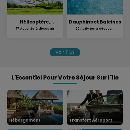
Hélicoptère,
Dauphins et Baleines
Hydravion et
17 Activités à découvrir
20 Activités à découvrir
Parachutisme
Voir Plus
L'Essentiel Pour Votre Séjour Sur l'île
Hébergement
Transfert Aéroport