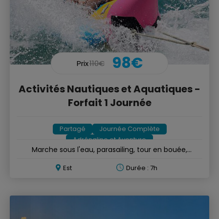
98€
Prix
110€
Activités Nautiques et Aquatiques -
Forfait 1 Journée
Partagé
Journée Complète
Adrénaline et Aventure
Marche sous l'eau, parasailing, tour en bouée,
speedboat
Est
Durée : 7h