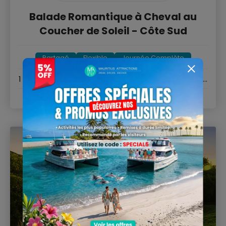
Balade Romantique à Cheval au
Coucher de Soleil - Côte Sud
Partagé
Flexible
Journée Complète
1 heure de balade au coucher du soleil sur la plage de
Riambel
Sud
Durée : 1h