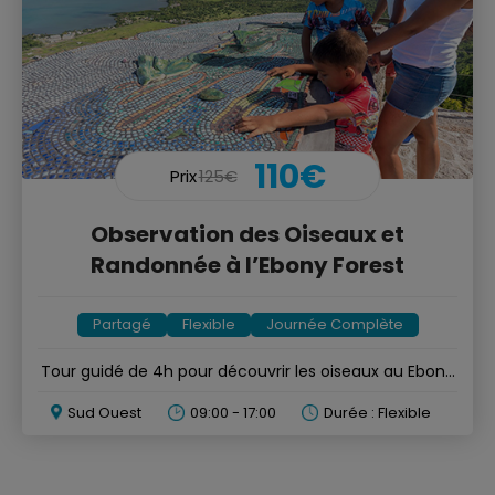
110€
Prix
125€
Observation des Oiseaux et
Randonnée à l’Ebony Forest
Partagé
Flexible
Journée Complète
Tour guidé de 4h pour découvrir les oiseaux au Ebony
Forest
Sud Ouest
09:00 - 17:00
Durée : Flexible