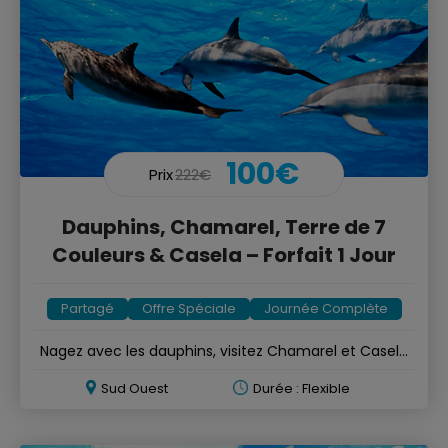
100€
Prix
222€
Dauphins, Chamarel, Terre de 7
Couleurs & Casela – Forfait 1 Jour
Partagé
Offre Spéciale
Journée Complète
Nagez avec les dauphins, visitez Chamarel et Casela
en un jour
Sud Ouest
Durée : Flexible