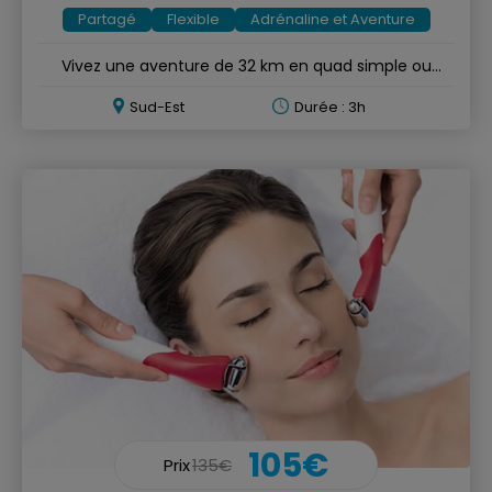
Partagé
Flexible
Adrénaline et Aventure
Vivez une aventure de 32 km en quad simple ou
double durant 3h
Sud-Est
Durée : 3h
105€
Prix
135€