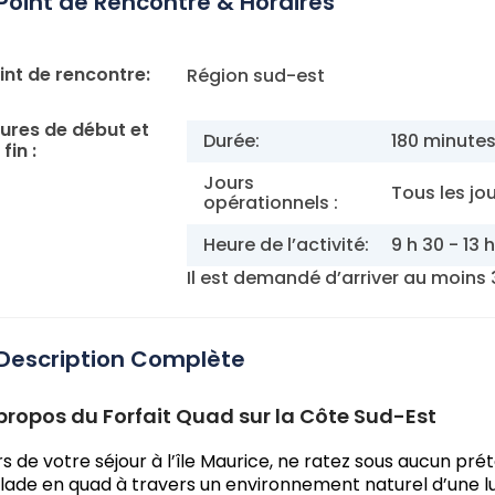
Point de Rencontre & Horaires
int de rencontre:
Région sud-est
ures de début et
Durée:
180 minute
fin :
Jours
Tous les jo
opérationnels :
Heure de l’activité:
9 h 30 - 13 
Il est demandé d’arriver au moins 
Description Complète
propos du Forfait Quad sur la Côte Sud-Est
rs de votre séjour à l’île Maurice, ne ratez sous aucun pré
lade en quad à travers un environnement naturel d’une l