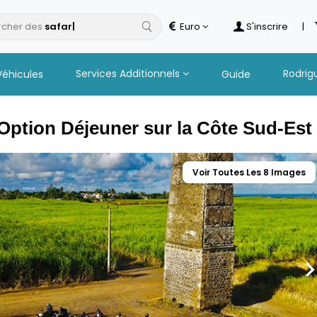
cher des
Euro
S'inscrire
|
Services Additionnels
Rodrig
Véhicules
Guide
 Option Déjeuner sur la Côte Sud-Est
Voir Toutes Les 8 Images