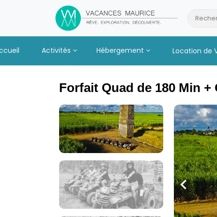
Passer
au
Recher
Contenu
ccueil
Activités
Hébergement
Location de 
Forfait Quad de 180 Min +