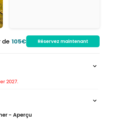
r de
105€
Réservez maintenant
ier 2027.
ner - Aperçu