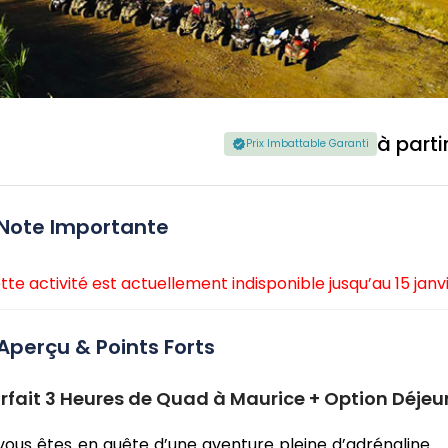
à parti
Prix Imbattable Garanti
Note Importante
tte activité est actuellement indisponible jusqu’au 15 janv
Aperçu & Points Forts
rfait 3 Heures de Quad à Maurice + Option Déjeu
 vous êtes en quête d’une aventure pleine d’adrénaline