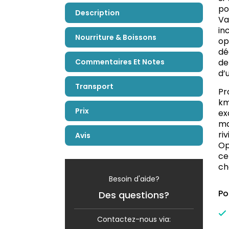
po
Description
Va
in
Nourriture & Boissons
op
dé
Commentaires Et Notes
de
d’
Transport
Pr
km
Prix
ex
ma
ri
Avis
Op
ce
ch
Besoin d'aide?
Po
Des questions?
Contactez-nous via: