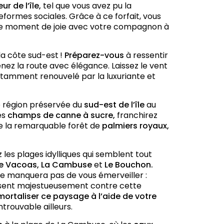
ur de l’île,
tel que vous avez pu la
eformes sociales. Grâce à ce forfait, vous
e moment de joie avec votre compagnon à
la côte sud-est !
Préparez-vous
à ressentir
nez la route avec élégance. Laissez le vent
tamment renouvelé par la luxuriante et
e région préservée du
sud-est de l’île
au
es
champs de canne à sucre,
franchirez
de la remarquable forêt de
palmiers royaux,
 les plages idylliques qui semblent tout
te Vacoas, La Cambuse
et
Le Bouchon.
ne manquera pas de vous émerveiller :
risent majestueusement contre cette
mortaliser ce paysage à l’aide de votre
trouvable ailleurs.