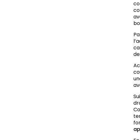
co
co
av
bo
Pa
l’
ca
de
Ac
co
u
av
Su
dr
Co
te
fo
ap