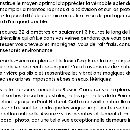
nstitue le moyen optimal d’apprécier la véritable
splende
ntempler à maintes reprises à la télévision et sur les plat
ez la possibilité de conduire en
solitaire
ou de partager c
rd d’un
quad double.
rcourez
32 kilomètres en seulement 3 heures
le long de 
adrénaline qui afflue dans vos veines pendant que vous pre
resser vos cheveux et imprégnez-vous de
l’air frais,
cons
nse forêt environnante.
cordez-vous amplement le loisir d’explorer la magnifiqu
urs de votre aventure en quad. Vous traverserez de vast
ne
rivière paisible
et ressentirez les vibrations magiques 
ec ses arbres imposants et ses oiseaux féériques.
ivez le parcours menant au
Bassin Camarons
et explorez
oit sorties de cartes postales, telles que celles de la
Poin
ntinuez jusqu’au
Pont Naturel.
Cette merveille naturelle 
nez votre souffle tandis que les vagues imposantes se b
rmation naturelle. Assurez-vous incontestablement
d’im
pareil photo,
car une telle vue exceptionnelle demeure in