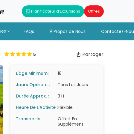
Planificateur d’Excursions
Offres
ues
FAQs
À Propos de Nous
Contactez-Nou
Partager
5
L'âge Minimum:
18
Jours Opérant :
Tous Les Jours
Durée Approx. :
3 H
Heure De L'Activité :
Flexible
Transports :
Offert En
Supplément