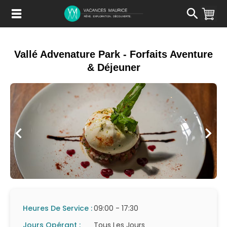
Passer
au
Contenu
Vallé Advenature Park - Forfaits Aventure
& Déjeuner
Heures De Service :
09:00 - 17:30
Jours Opérant :
Tous Les Jours