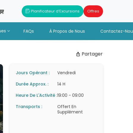
Planificateur d’Excursions
Offres
ues
FAQs
À Propos de Nous
Contactez-Nou
Partager
Jours Opérant :
Vendredi
Durée Approx. :
14 H
Heure De L'Activité :
19:00 - 09:00
Transports :
Offert En
Supplément