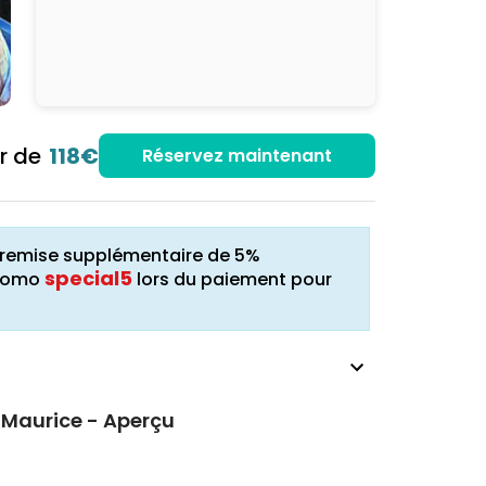
ir de
118€
Réservez maintenant
ne remise supplémentaire de 5%
special5
promo
lors du paiement pour
à Maurice - Aperçu