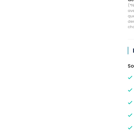
(*N
ave
que
der
cha
So