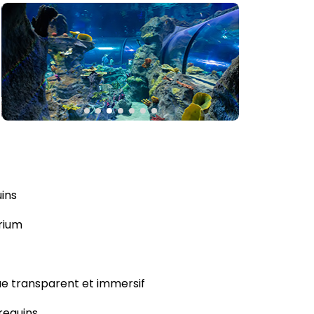
ins
arium
ique transparent et immersif
requins