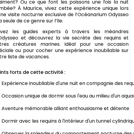
aiment? Ou ce que font les poissons une fois la nuit
mbée? À Maurice, vivez cette expérience unique lors
une visite nocturne exclusive de l’Océanarium Odysseo
la seule de ce genre sur l’île.
ivez les guides experts à travers les méandres
Odysseo et découvrez la vie secrète des requins et
tres créatures marines. Idéal pour une occasion
éciale ou pour cocher une expérience inoubliable sur
tre liste de vacances.
ints forts de cette activité :
Expérience inoubliable d'une nuit en compagnie des requ
Occasion unique de dormir sous l'eau au milieu d'un aqu
Aventure mémorable alliant enthousiasme et détente
Dormir avec les requins à l'intérieur d'un tunnel cylindr
Observer la splendeur du comportement nocturne des 