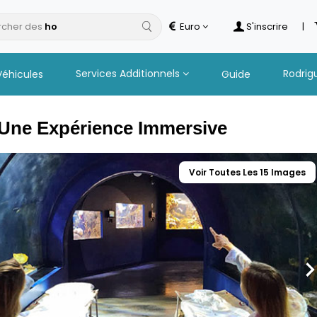
cher des
hotels
Euro
S'inscrire
|
Services Additionnels
Rodrig
Véhicules
Guide
 Une Expérience Immersive
Voir Toutes Les 15 Images