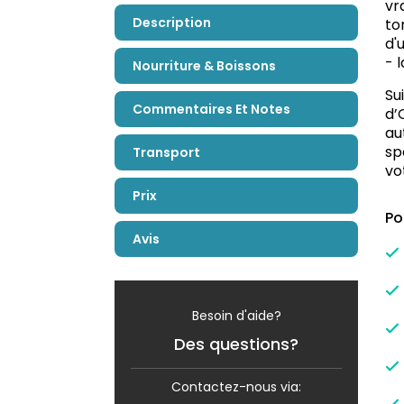
vr
Description
to
d'
- 
Nourriture & Boissons
Su
Commentaires Et Notes
d’
au
sp
Transport
vo
Prix
Po
Avis
Besoin d'aide?
Des questions?
Contactez-nous via: