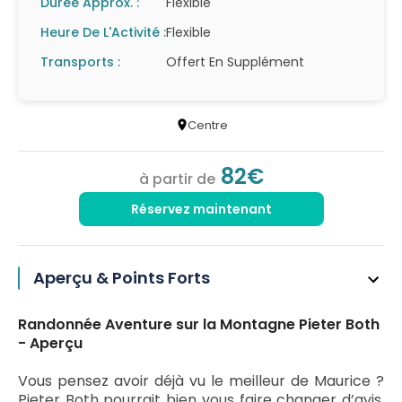
Durée Approx. :
Flexible
Heure De L'Activité :
Flexible
Transports :
Offert En Supplément
Centre
82€
à partir de
Réservez maintenant
Aperçu & Points Forts
Randonnée Aventure sur la Montagne Pieter Both
- Aperçu
Vous pensez avoir déjà vu le meilleur de Maurice ?
Pieter Both pourrait bien vous faire changer d’avis.