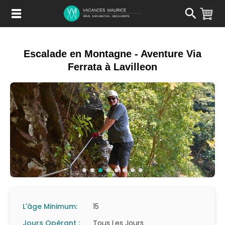
Passer
au
Contenu
Escalade en Montagne - Aventure Via
Ferrata à Lavilleon
L'âge Minimum:
15
Jours Opérant :
Tous Les Jours