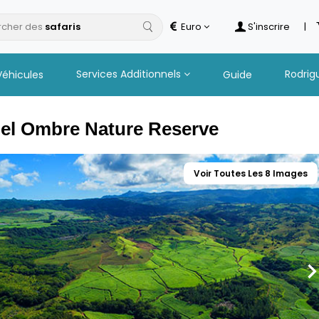
cher des
Euro
S'inscrire
|
Services Additionnels
Rodrig
Véhicules
Guide
Bel Ombre Nature Reserve
Voir Toutes Les 8 Images