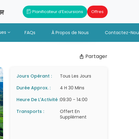
Planificateur d’Excursions
Offres
ues
FAQs
À Propos de Nous
Contactez-Nou
Partager
Jours Opérant :
Tous Les Jours
Durée Approx. :
4 H 30 Mins
Heure De L'Activité :
09:30 - 14:00
Transports :
Offert En
Supplément