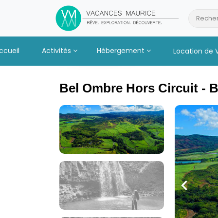
Passer
au
Recher
Contenu
ccueil
Activités
Hébergement
Location de 
Bel Ombre Hors Circuit - 