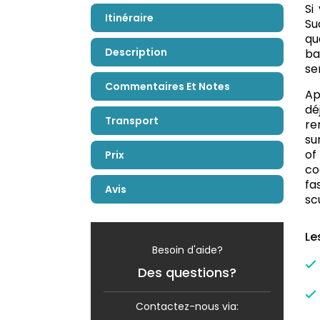
Si
Itinéraire
Su
qu
Description
ba
se
Commentaires Et Notes
Ap
dé
Transport
re
su
of
Prix
co
fa
Avis
sc
Le
Besoin d'aide?
Des questions?
Contactez-nous via: