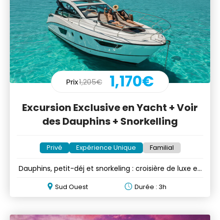
1,170€
Prix
1,205€
Excursion Exclusive en Yacht + Voir
des Dauphins + Snorkelling
Privé
Expérience Unique
Familial
Dauphins, petit-déj et snorkeling : croisière de luxe en
yacht
Sud Ouest
Durée : 3h