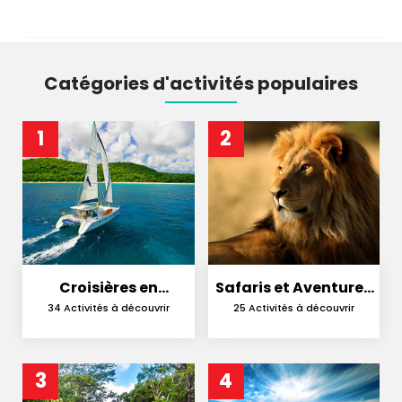
Catégories d'activités populaires
1
2
Croisières en
Safaris et Aventures
Catamaran
en Nature
34 Activités à découvrir
25 Activités à découvrir
3
4