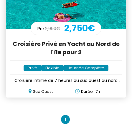
2,750€
Prix
2,900€
Croisière Privé en Yacht au Nord de
l'île pour 2
Privé
Flexible
Journée Complète
Croisière intime de 7 heures du sud ouest au nord
avec déjeuner
Sud Ouest
Durée : 7h
1