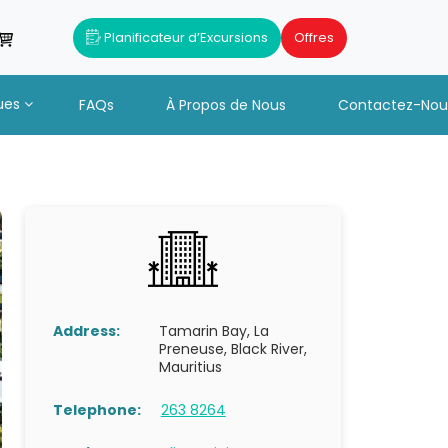
Planificateur d’Excursions
Offres
ues
FAQs
À Propos de Nous
Contactez-Nou
Address:
Tamarin Bay, La
Preneuse, Black River,
Mauritius
Telephone:
263 8264