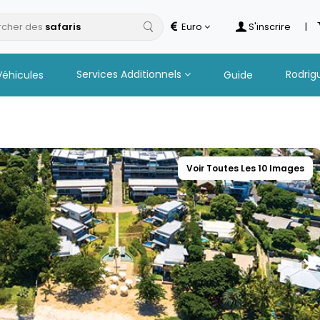
cher des
Euro
S'inscrire
|
Services Additionnels
Rodrig
Véhicules
Guide
Voir Toutes Les 10 Images