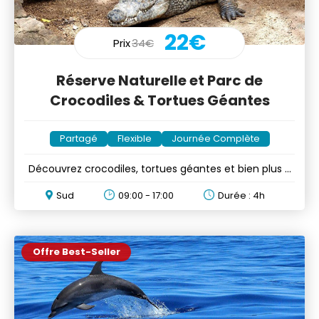
22€
Prix
34€
Réserve Naturelle et Parc de
Crocodiles & Tortues Géantes
Partagé
Flexible
Journée Complète
Découvrez crocodiles, tortues géantes et bien plus à
la Réserve
Sud
09:00 - 17:00
Durée : 4h
Offre Best-Seller