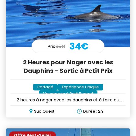
34€
Prix
35€
2 Heures pour Nager avec les
Dauphins - Sortie à Petit Prix
Partagé
Expérience Unique
Voyageurs à Petit Budget
2 heures à nager avec les dauphins et à faire du
snorkeling
Sud Ouest
Durée : 2h
Offre Best-Seller