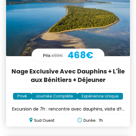
468€
Prix
488€
Nage Exclusive Avec Dauphins + L'Île
aux Bénitiers + Déjeuner
Privé
Journée Complète
Expérience Unique
Excursion de 7h : rencontre avec dauphins, visite d??
lot et BBQ
Sud Ouest
Durée : 7h