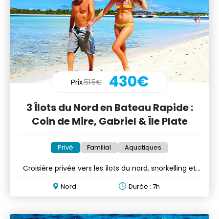
430€
Prix
515€
3 Îlots du Nord en Bateau Rapide :
Coin de Mire, Gabriel & Île Plate
Privé
Familial
Aquatiques
Croisière privée vers les îlots du nord, snorkelling et
BBQ
Nord
Durée : 7h