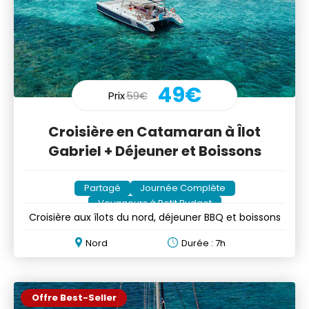
49€
Prix
59€
Croisière en Catamaran à Îlot
Gabriel + Déjeuner et Boissons
Partagé
Journée Complète
Voyageurs à Petit Budget
Croisière aux îlots du nord, déjeuner BBQ et boissons
Nord
Durée : 7h
Offre Best-Seller