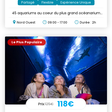
Partagé
Flexible
Expérience Unique
45 aquariums au coeur du plus grand océanarium
des Mascareignes
Nord Ouest
09:00 - 17:00
Durée : 2h
Le Plus Populaire
118€
Prix
125€