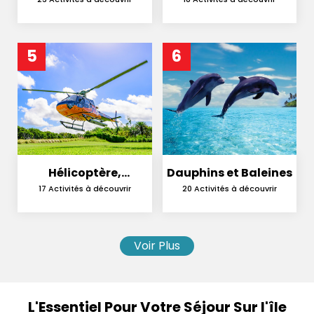
5
6
Hélicoptère,
Dauphins et Baleines
Hydravion et
17 Activités à découvrir
20 Activités à découvrir
Parachutisme
Voir Plus
L'Essentiel Pour Votre Séjour Sur l'île