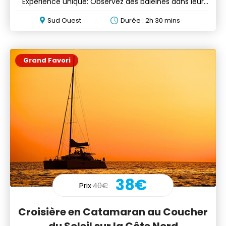
Expérience unique: Observez des baleines dans leur
milieu naturel
Sud Ouest
Durée : 2h 30 mins
Grand Favori
38€
Prix
40€
Croisière en Catamaran au Coucher
du Soleil sur la Côte Nord