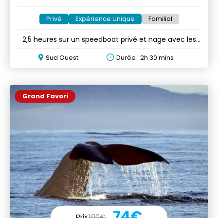
Privé
Expérience Unique
Familial
2,5 heures sur un speedboat privé et nage avec les
dauphins
Sud Ouest
Durée : 2h 30 mins
Grand Favori
74€
Prix
100€