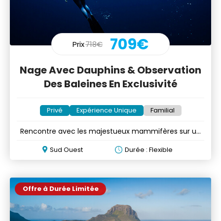
709€
Prix
718€
Nage Avec Dauphins & Observation
Des Baleines En Exclusivité
Privé
Expérience Unique
Familial
Rencontre avec les majestueux mammifères sur un
speed boat privé
Sud Ouest
Durée : Flexible
Offre à Durée Limitée