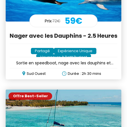
59€
Prix
72€
Nager avec les Dauphins - 2.5 Heures
Partagé
Expérience Unique
Voyageurs à Petit Budget
Sortie en speedboat, nage avec les dauphins et
boissons
Sud Ouest
Durée : 2h 30 mins
Offre Best-Seller