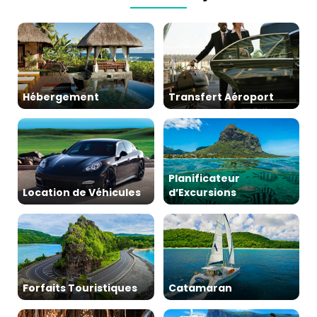
Hébergement
Transfert Aéroport
Planificateur
Location de Véhicules
d’Excursions
Forfaits Touristiques
Catamaran