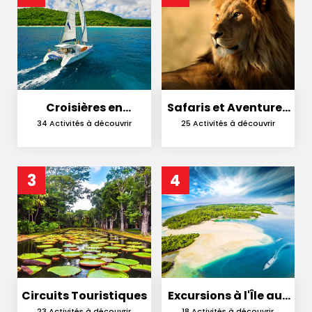
Croisières en
Safaris et Aventures
Catamaran
en Nature
34 Activités à découvrir
25 Activités à découvrir
3
4
Circuits Touristiques
Excursions à l'Île aux
Cerfs
23 Activités à découvrir
18 Activités à découvrir