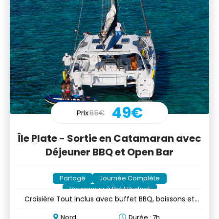
49€
Prix
65€
Île Plate - Sortie en Catamaran avec
Déjeuner BBQ et Open Bar
Partagé
Journée Complète
Voyageurs à Petit Budget
Croisière Tout Inclus avec buffet BBQ, boissons et
musique
Nord
Durée : 7h