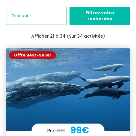
Filtrez votre
Trier par
recherche
Afficher
21
à 34 (Sur 34 activités)
Offre Best-Seller
99€
Prix
120€