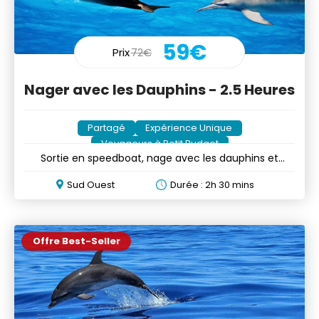
59€
Prix
72€
Nager avec les Dauphins - 2.5 Heures
Partagé
Expérience Unique
Voyageurs à Petit Budget
Sortie en speedboat, nage avec les dauphins et
boissons
Sud Ouest
Durée : 2h 30 mins
Offre Best-Seller