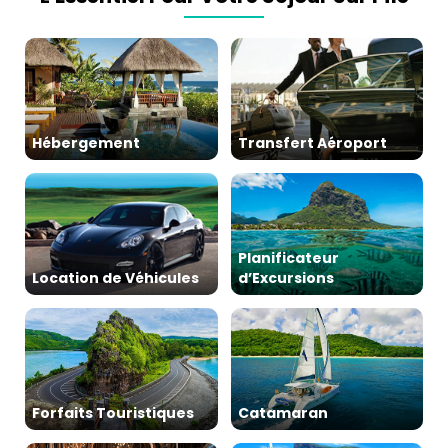
Hébergement
Transfert Aéroport
Planificateur
Location de Véhicules
d’Excursions
Forfaits Touristiques
Catamaran