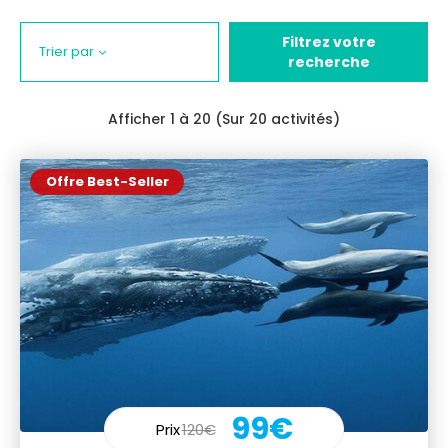
Filtrez votre
Trier par
recherche
Afficher
1
à 20 (Sur 20 activités)
Offre Best-Seller
99€
Prix
120€