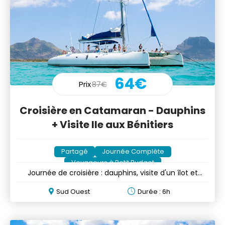
64€
Prix
87€
Croisière en Catamaran - Dauphins
+ Visite Ile aux Bénitiers
Partagé
Journée Complète
Voyageurs à Petit Budget
Journée de croisière : dauphins, visite d'un îlot et
déjeuner BBQ
Sud Ouest
Durée : 6h