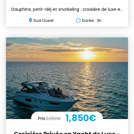
Dauphins, petit-déj et snorkeling : croisière de luxe en
yacht
Sud Ouest
Durée : 3h
1,850€
Prix
2,050€
Croisière Privée en Yacht de Luxe -