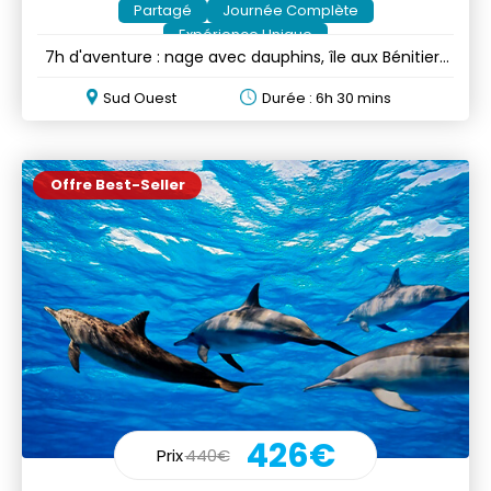
Partagé
Journée Complète
Expérience Unique
7h d'aventure : nage avec dauphins, île aux Bénitiers
& BBQ
Sud Ouest
Durée : 6h 30 mins
Offre Best-Seller
426€
Prix
440€