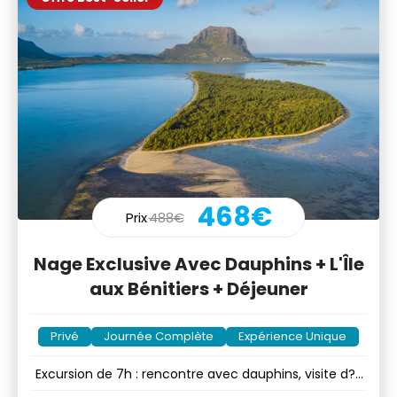
468€
Prix
488€
Nage Exclusive Avec Dauphins + L'Île
aux Bénitiers + Déjeuner
Privé
Journée Complète
Expérience Unique
Excursion de 7h : rencontre avec dauphins, visite d??
lot et BBQ