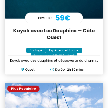
59€
Prix
80€
Kayak avec Les Dauphins — Côte
Ouest
Partagé
Expérience Unique
Voyageurs à Petit Budget
Kayak avec des dauphins et découverte du charme
de Tamarin
Ouest
Durée : 2h 30 mins
Plus Populaire