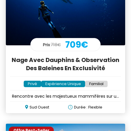
709€
Prix
718€
Nage Avec Dauphins & Observation
Des Baleines En Exclusivité
Privé
Expérience Unique
Familial
Rencontre avec les majestueux mammifères sur un
speed boat privé
Sud Ouest
Durée : Flexible
Offre Best-Seller