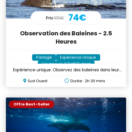
74€
Prix
100€
Observation des Baleines - 2.5
Heures
Partagé
Expérience Unique
Voyageurs à Petit Budget
Expérience unique: Observez des baleines dans leur
milieu naturel
Sud Ouest
Durée : 2h 30 mins
Offre Best-Seller