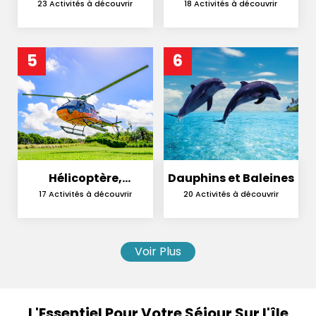
Cerfs
23 Activités à découvrir
18 Activités à découvrir
5
6
Hélicoptère,
Dauphins et Baleines
Hydravion et
17 Activités à découvrir
20 Activités à découvrir
Parachutisme
Voir Plus
L'Essentiel Pour Votre Séjour Sur l'île