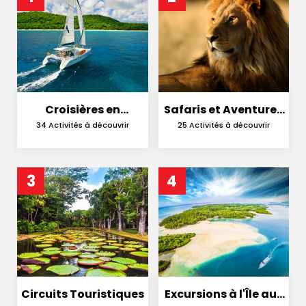
Croisières en
Safaris et Aventures
Catamaran
en Nature
34 Activités à découvrir
25 Activités à découvrir
3
4
Circuits Touristiques
Excursions à l'Île aux