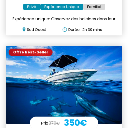
Privé
Expérience Unique
Familial
Expérience unique: Observez des baleines dans leur
milieu naturel
Sud Ouest
Durée : 2h 30 mins
Offre Best-Seller
350€
Prix
370€