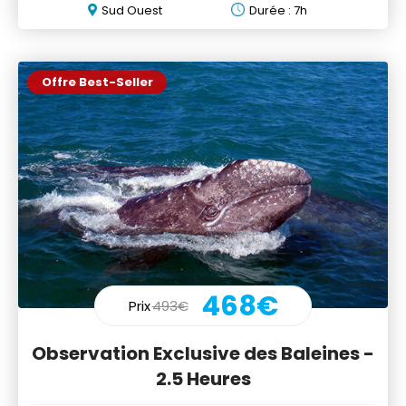
Sud Ouest
Durée : 7h
Offre Best-Seller
468€
Prix
493€
Observation Exclusive des Baleines -
2.5 Heures