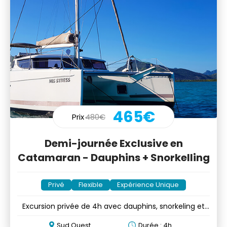
465€
Prix
480€
Demi-journée Exclusive en
Catamaran - Dauphins + Snorkelling
Privé
Flexible
Expérience Unique
Excursion privée de 4h avec dauphins, snorkeling et
Crystal Rock
Sud Ouest
Durée : 4h