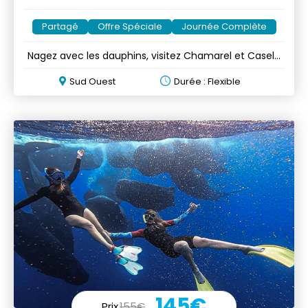
Partagé
Offre Spéciale
Journée Complète
Nagez avec les dauphins, visitez Chamarel et Casela
en un jour
Sud Ouest
Durée : Flexible
145€
Prix
155€