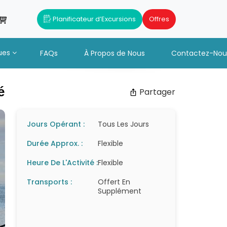
Planificateur d’Excursions
Offres
ues
FAQs
À Propos de Nous
Contactez-Nou
é
Partager
Jours Opérant :
Tous Les Jours
Durée Approx. :
Flexible
Heure De L'Activité :
Flexible
Transports :
Offert En
Supplément