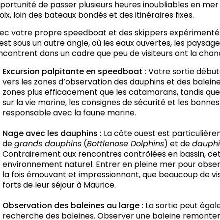
portunité de passer plusieurs heures inoubliables en me
oix, loin des bateaux bondés et des itinéraires fixes.
ec votre propre speedboat et des skippers expérimentés 
est sous un autre angle, où les eaux ouvertes, les paysage
ncontrent dans un cadre que peu de visiteurs ont la chanc
Excursion palpitante en speedboat :
Votre sortie début
vers les zones d’observation des dauphins et des balein
zones plus efficacement que les catamarans, tandis que
sur la vie marine, les consignes de sécurité et les bonne
responsable avec la faune marine.
Nage avec les dauphins :
La côte ouest est particulièr
de
grands dauphins
(
Bottlenose Dolphins
) et de
dauphi
Contrairement aux rencontres contrôlées en bassin, cet
environnement naturel. Entrer en pleine mer pour obse
la fois émouvant et impressionnant, que beaucoup de v
forts de leur séjour à Maurice.
Observation des baleines au large :
La sortie peut égal
recherche des baleines. Observer une baleine remonter à