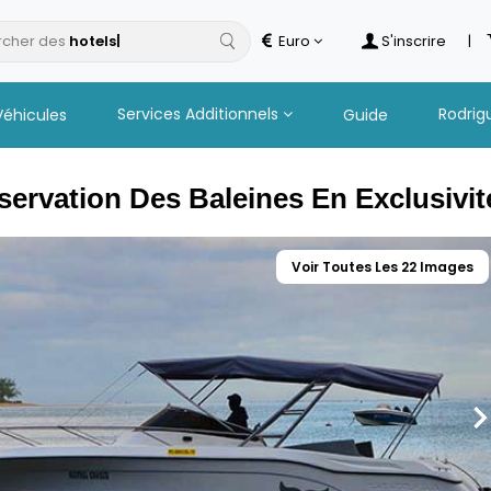
cher des
ho
Euro
S'inscrire
|
Services Additionnels
Rodrig
Véhicules
Guide
ervation Des Baleines En Exclusivit
Voir Toutes Les 22 Images