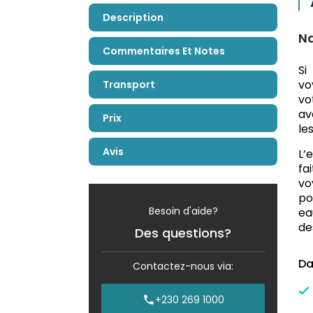
Description
Na
Commentaires Et Notes
Si
vo
Transport
vo
av
Prix
le
Avis
L’
fa
vo
po
Besoin d'aide?
ea
de
Des questions?
Da
Contactez-nous via:
+230 269 1000