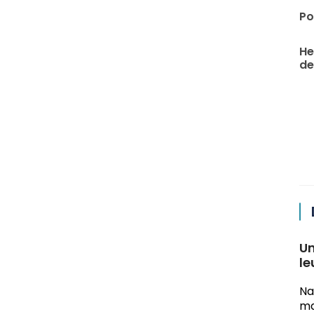
Po
He
de 
Un
le
Na
ma