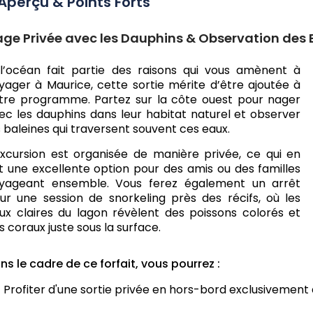
Aperçu & Points Forts
ge Privée avec les Dauphins & Observation des 
 l’océan fait partie des raisons qui vous amènent à
yager à Maurice, cette sortie mérite d’être ajoutée à
tre programme. Partez sur la côte ouest pour nager
ec les dauphins dans leur habitat naturel et observer
s baleines qui traversent souvent ces eaux.
excursion est organisée de manière privée, ce qui en
it une excellente option pour des amis ou des familles
yageant ensemble. Vous ferez également un arrêt
ur une session de snorkeling près des récifs, où les
ux claires du lagon révèlent des poissons colorés et
s coraux juste sous la surface.
ns le cadre de ce forfait, vous pourrez :
Profiter d'une sortie privée en hors-bord exclusivemen