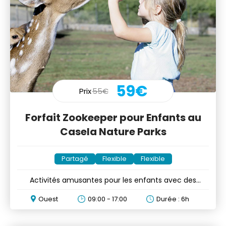
59€
Prix
55€
Forfait Zookeeper pour Enfants au
Casela Nature Parks
Partagé
Flexible
Flexible
Activités amusantes pour les enfants avec des
animaux
Ouest
09:00 - 17:00
Durée : 6h