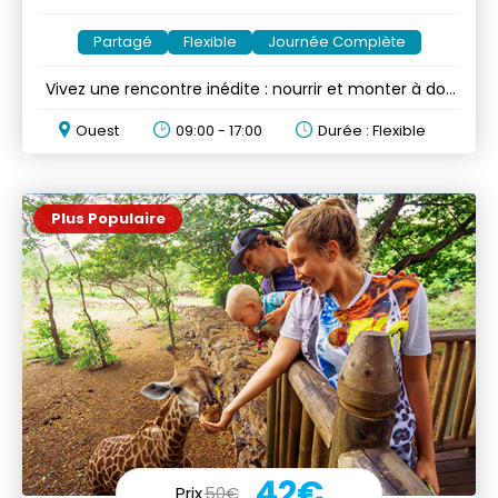
Partagé
Flexible
Journée Complète
Vivez une rencontre inédite : nourrir et monter à dos
de chameau
Ouest
09:00 - 17:00
Durée : Flexible
Plus Populaire
42€
Prix
50€