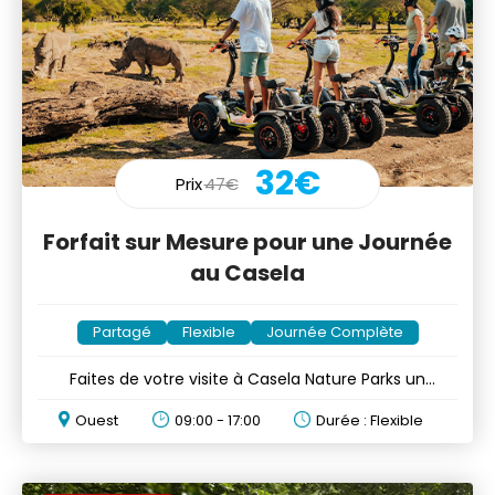
32€
Prix
47€
Forfait sur Mesure pour une Journée
au Casela
Partagé
Flexible
Journée Complète
Faites de votre visite à Casela Nature Parks un
moment sur mesure
Ouest
09:00 - 17:00
Durée : Flexible