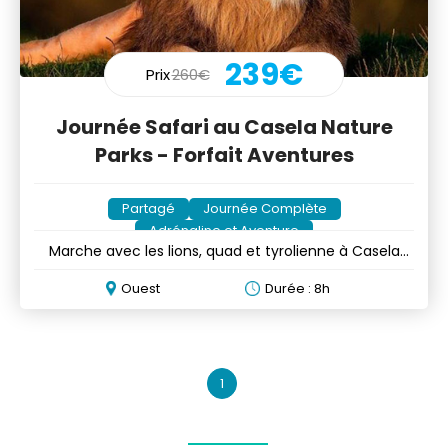
239€
Prix
260€
Journée Safari au Casela Nature
Parks - Forfait Aventures
Partagé
Journée Complète
Adrénaline et Aventure
Marche avec les lions, quad et tyrolienne à Casela
Nature Parks
Ouest
Durée : 8h
1