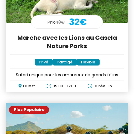
32€
Prix
40€
Marche avec les Lions au Casela
Nature Parks
Privé
Partagé
Flexible
Safari unique pour les amoureux de grands félins
Ouest
09:00 - 17:00
Durée : 1h
Plus Populaire