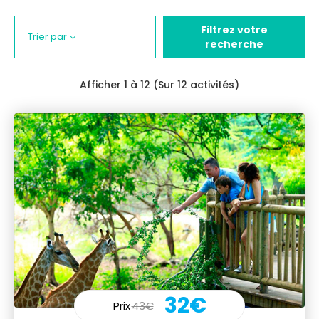
Filtrez votre
Trier par
recherche
Afficher
1
à 12 (Sur 12 activités)
32€
Prix
43€