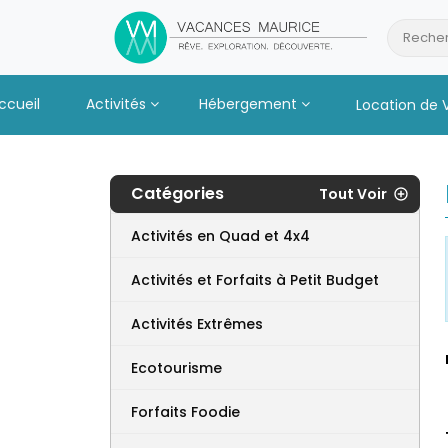
Passer
au
Recher
Contenu
ccueil
Activités
Hébergement
Location de 
Catégories
Tout Voir
Activités en Quad et 4x4
Activités et Forfaits à Petit Budget
Activités Extrêmes
Ecotourisme
Forfaits Foodie