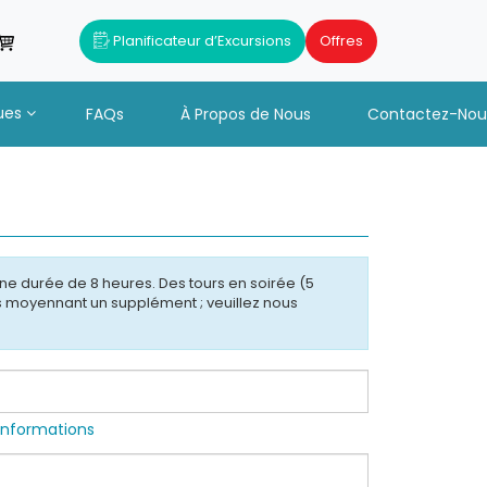
Planificateur d’Excursions
Offres
ues
FAQs
À Propos de Nous
Contactez-Nou
ne durée de 8 heures. Des tours en soirée (5
s moyennant un supplément ; veuillez nous
'informations