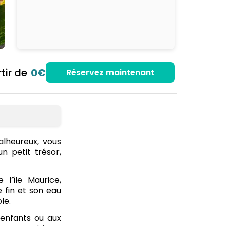
tir de
0€
Réservez maintenant
alheureux, vous
n petit trésor,
 l’île Maurice,
 fin et son eau
le.
enfants ou aux