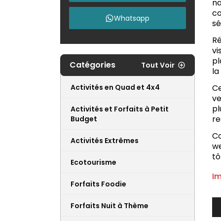
na
c
Whatsapp
sé
Ré
vi
pl
Catégories
Tout Voir
la
Activités en Quad et 4x4
Ce
ve
pl
Activités et Forfaits à Petit
re
Budget
Co
Activités Extrêmes
we
tô
Ecotourisme
Im
Forfaits Foodie
Forfaits Nuit à Thème