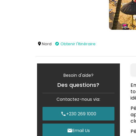
Nord
Obtenir l'Itinéraire
Besoin d'aide?
Des questions?
En
to
id
Contactez-nous via:
Pé
+230 269 1000
ap
cl
Email Us
Pé