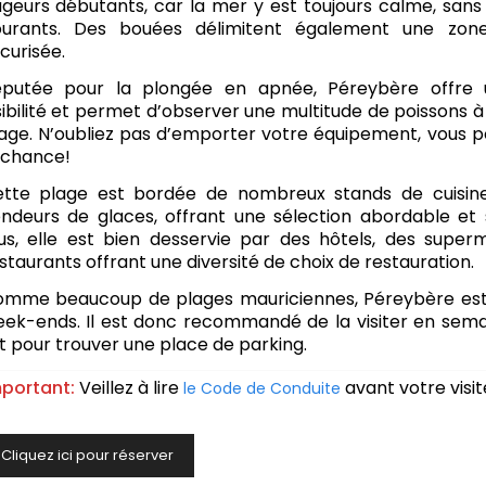
geurs débutants, car la mer y est toujours calme, sans 
ourants. Des bouées délimitent également une zon
curisée.
putée pour la plongée en apnée, Péreybère offre 
sibilité et permet d’observer une multitude de poissons à
age. N’oubliez pas d’emporter votre équipement, vous po
 chance!
tte plage est bordée de nombreux stands de cuisin
ndeurs de glaces, offrant une sélection abordable et
us, elle est bien desservie par des hôtels, des supe
staurants offrant une diversité de choix de restauration.
mme beaucoup de plages mauriciennes, Péreybère est 
ek-ends. Il est donc recommandé de la visiter en semai
t pour trouver une place de parking.
portant:
Veillez à lire
avant votre visit
le Code de Conduite
Cliquez ici pour réserver