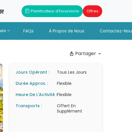
Planificateur d’Excursions
Offres
ues
FAQs
À Propos de Nous
Contactez-Nou
Partager
Jours Opérant :
Tous Les Jours
Durée Approx. :
Flexible
Heure De L'Activité :
Flexible
Transports :
Offert En
Supplément