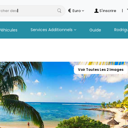
cher des
safaris
Euro
S'inscrire
|
Services Additionnels
Rodrig
Véhicules
Guide
Voir Toutes Les 2 Images