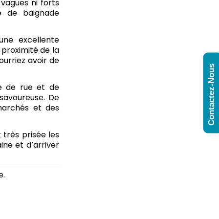
vagues ni forts
e de baignade
une excellente
 proximité de la
urriez avoir de
Contactez-Nous
e de rue et de
 savoureuse. De
rmarchés et des
très prisée les
ne et d’arriver
e.