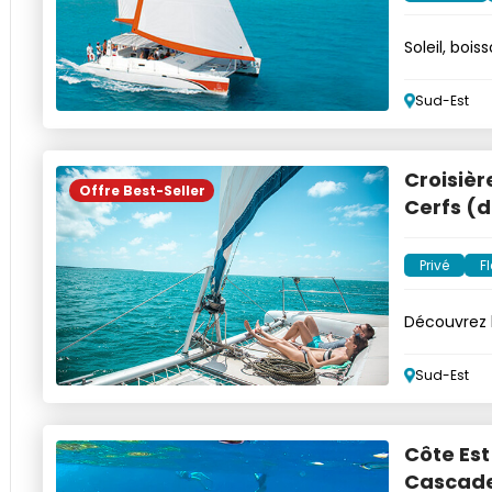
Soleil, boi
Sud-Est
Croisièr
Offre Best-Seller
Cerfs (d
Privé
Fl
Découvrez l
luxe privé
Sud-Est
Côte Est
Cascade