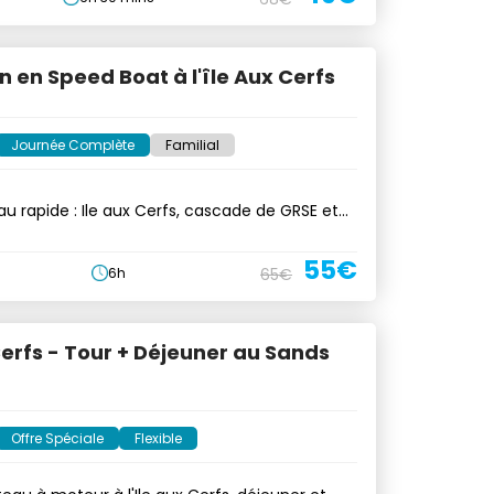
n en Speed Boat à l'île Aux Cerfs
Journée Complète
Familial
u rapide : Ile aux Cerfs, cascade de GRSE et
55€
6h
65€
Cerfs - Tour + Déjeuner au Sands
Offre Spéciale
Flexible