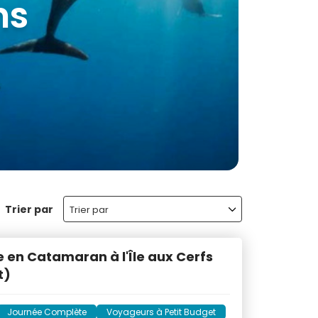
aurice
Trier par
Trier par
e en Catamaran à l'Île aux Cerfs
t)
Journée Complète
Voyageurs à Petit Budget