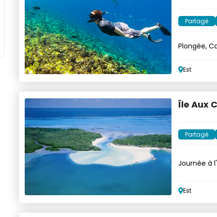
Partagé
Plongée, Ca
Flamants
Est
Île Aux 
Partagé
Journée à l'
option
Est