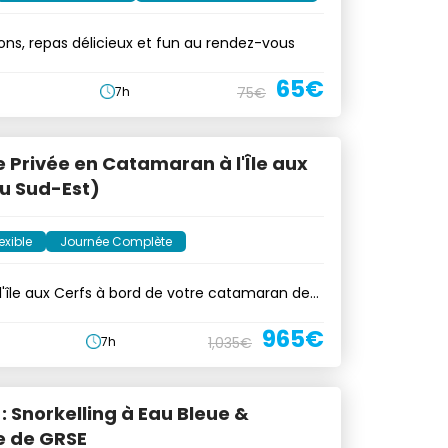
ssons, repas délicieux et fun au rendez-vous
65€
7h
75€
e Privée en Catamaran à l'Île aux
u Sud-Est)
exible
Journée Complète
'île aux Cerfs à bord de votre catamaran de
965€
7h
1,035€
 : Snorkelling à Eau Bleue &
 de GRSE