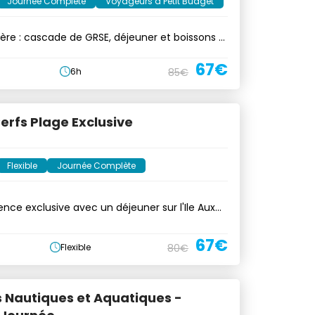
Journée Complète
Voyageurs à Petit Budget
ière : cascade de GRSE, déjeuner et boissons à
67€
6h
85€
Cerfs Plage Exclusive
Flexible
Journée Complète
ence exclusive avec un déjeuner sur l'Ile Aux
67€
Flexible
80€
s Nautiques et Aquatiques -