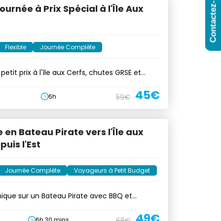
Contactez-Nous
ournée à Prix Spécial à l'Île Aux
Flexible
Journée Complète
petit prix à l'île aux Cerfs, chutes GRSE et
45€
6h
59€
e en Bateau Pirate vers l'Île aux
puis l'Est
Journée Complète
Voyageurs à Petit Budget
nique sur un Bateau Pirate avec BBQ et
49€
6h 30 mins
68€