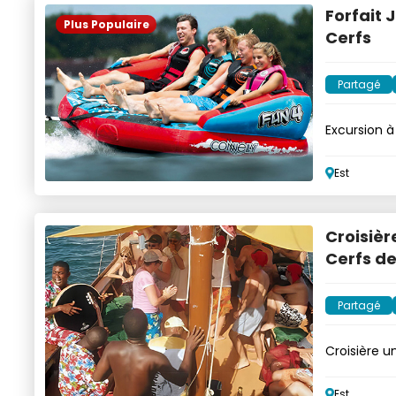
Forfait J
Plus Populaire
Cerfs
Partagé
Excursion à 
déjeuner
Est
Croisièr
Cerfs de
Partagé
Croisière u
animations
Est