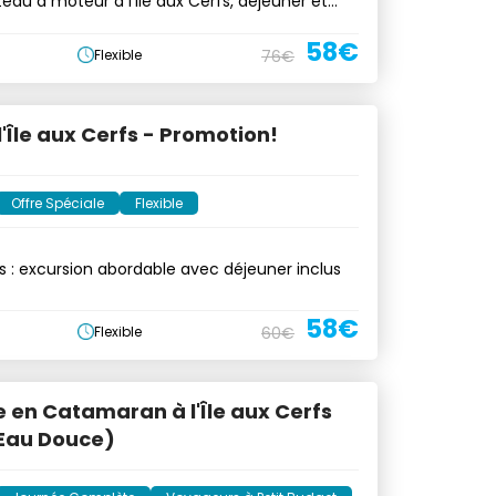
eau à moteur à l'Ile aux Cerfs, déjeuner et
58€
Flexible
76€
l'Île aux Cerfs - Promotion!
Offre Spéciale
Flexible
fs : excursion abordable avec déjeuner inclus
58€
Flexible
60€
e en Catamaran à l'Île aux Cerfs
'Eau Douce)