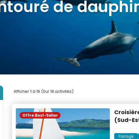
lus populaires à M
Afficher
1
à 18 (Sur 18 activités)
Croisièr
Offre Best-Seller
(Sud-Es
Partagé