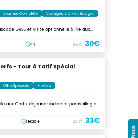
Journée Complète
Voyageurs à Petit Budget
scade GRSE et visite optionnelle à l'ile aux
30€
4h
45€
Cerfs - Tour à Tarif Spécial
Offre Spéciale
Flexible
île aux Cerfs, déjeuner indien et parasailing en
33€
Flexible
40€