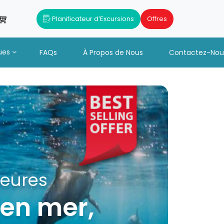
Planificateur d’Excursions
Offres
ues
FAQs
À Propos de Nous
Contactez-Nou
+ Déjeuner et
catamaran