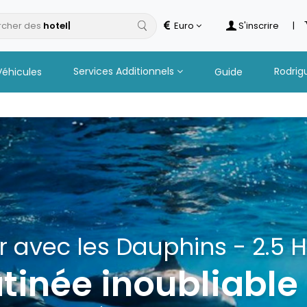
cher des
Euro
S'inscrire
|
Services Additionnels
Rodrig
Véhicules
Guide
 Catamaran à Îlot Gabriel 
Boissons
s excursions en 