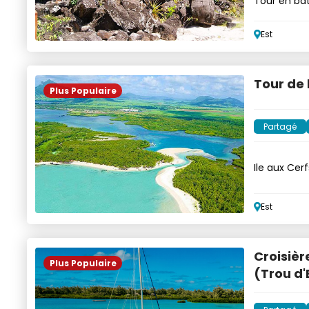
Tour en bat
boissons
Est
Tour de 
Plus Populaire
Partagé
Ile aux Cer
Est
Croisièr
Plus Populaire
(Trou d