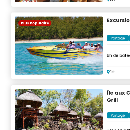
Excursio
Plus Populaire
Partagé
6h de batea
déjeuner
Est
Île aux 
Grill
Partagé