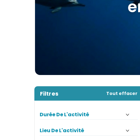
les p
Filtres
Tout effacer
Durée De L'activité
Lieu De L'activité