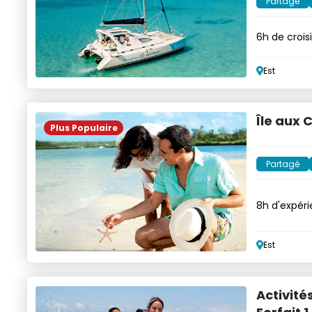
Partagé
6h de crois
volonté
Est
Île aux 
Plus Populaire
Partagé
8h d'expéri
Cerfs
Est
Activité