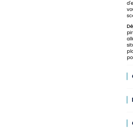
d'
vo
sc
Dé
pi
al
si
pl
po