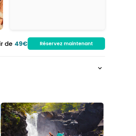
ir de
49€
Réservez maintenant