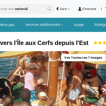
cher des
Euro
S'inscrire
|
Services Additionnels
Rodrig
Véhicules
Guide
vers l'Île aux Cerfs depuis l'Est
Voir Toutes Les 7 Images