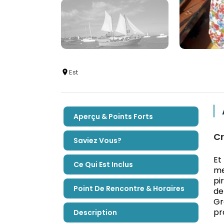
Est
Aperçu & Points Forts
Cr
Saviez Vous?
Et
Ce Qui Est Inclus
me
pi
Point De Rencontre & Horaires
de
Gr
pr
Description