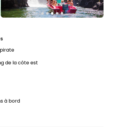
fs
 pirate
ng de la côte est
s à bord