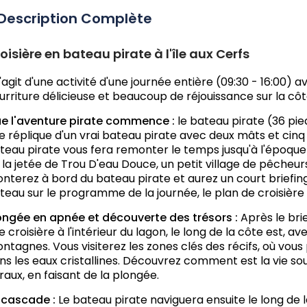
Description Complète
oisière en bateau pirate à l'île aux Cerfs
 s'agit d'une activité d'une journée entière (09:30 - 16:00) a
urriture délicieuse et beaucoup de réjouissance sur la côte
e l'aventure pirate commence :
le bateau pirate (36 pi
e réplique d'un vrai bateau pirate avec deux mâts et cinq v
teau pirate vous fera remonter le temps jusqu'à l'époque 
 la jetée de Trou D'eau Douce, un petit village de pêcheurs 
nterez à bord du bateau pirate et aurez un court briefing
teau sur le programme de la journée, le plan de croisière 
ongée en apnée et découverte des trésors :
Après le bri
e croisière à l'intérieur du lagon, le long de la côte est, 
ntagnes. Vous visiterez les zones clés des récifs, où vous 
ns les eaux cristallines. Découvrez comment est la vie s
raux, en faisant de la plongée.
 cascade :
Le bateau pirate naviguera ensuite le long de l