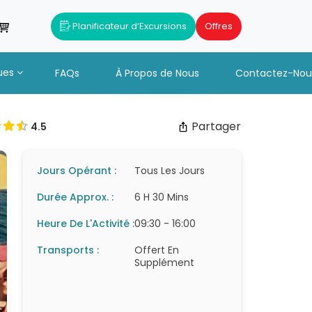
Planificateur d’Excursions
Offres
ues
FAQs
À Propos de Nous
Contactez-Nou
Partager
4.5
Jours Opérant :
Tous Les Jours
Durée Approx. :
6 H 30 Mins
Heure De L'Activité :
09:30 - 16:00
Transports :
Offert En
Supplément