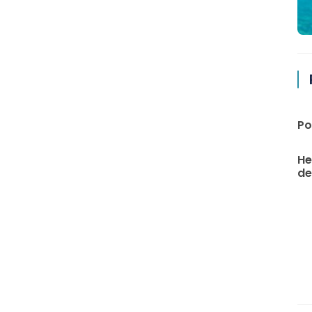
Po
He
de 