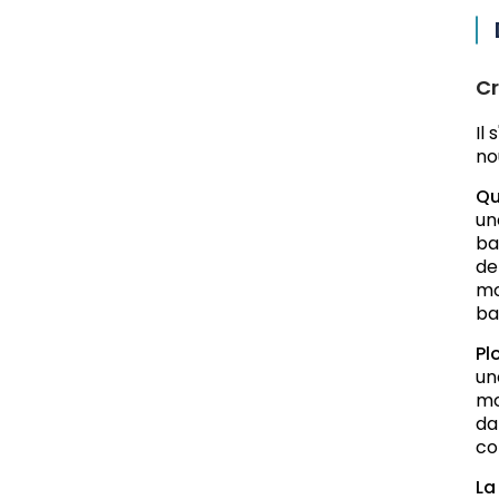
Cr
Il
no
Qu
un
ba
de
mo
ba
Pl
un
mo
da
co
La