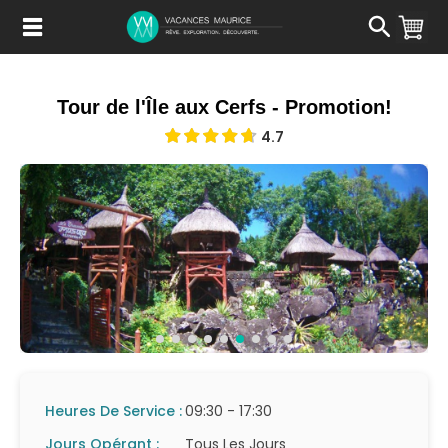
Passer
au
Contenu
Tour de l'Île aux Cerfs - Promotion!
4.7
Heures De Service :
09:30 - 17:30
Jours Opérant :
Tous Les Jours