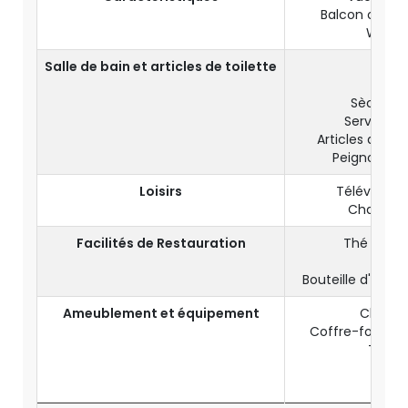
Balcon ou Ter
Wifi Gr
Salle de bain et articles de toilette
Toile
Dou
Sèche-c
Serviettes
Articles de toi
Peignoir et
Loisirs
Télévision
Chaînes S
Facilités de Restauration
Thé et ca
Mini
Bouteille d'eau di
Ameublement et équipement
Climati
Coffre-fort da
Télép
Bur
Pend