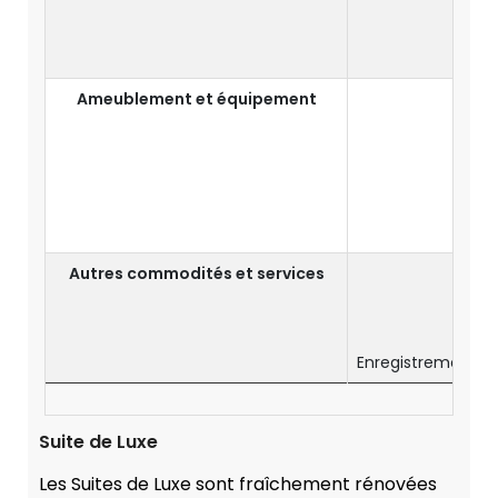
Boute
Ameublement et équipement
Cof
Autres commodités et services
Ser
C
Enregistrement an
Suite de Luxe
Les Suites de Luxe sont fraîchement rénovées