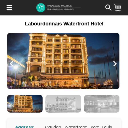
Passer
au
Contenu
Labourdonnais Waterfront Hotel
Address:
Caudan Waterfront, Port Louis,