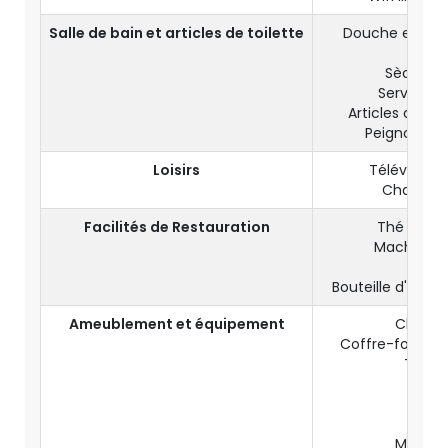
Salle de bain et articles de toilette
Douche et baig
Toile
Sèche-c
Serviettes
Articles de toi
Peignoir et
Loisirs
Télévision
Chaînes S
Facilités de Restauration
Thé et ca
Machine N
Mini
Bouteille d'eau di
Ameublement et équipement
Climati
Coffre-fort da
Télép
Bur
Pend
Parap
Menu Or