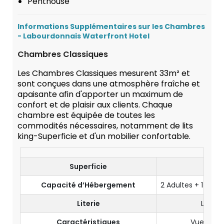
Penthouse
Informations Supplémentaires sur les Chambres
- Labourdonnais Waterfront Hotel
Chambres Classiques
Les Chambres Classiques mesurent 33m² et
sont conçues dans une atmosphère fraîche et
apaisante afin d'apporter un maximum de
confort et de plaisir aux clients. Chaque
chambre est équipée de toutes les
commodités nécessaires, notamment de lits
king-Superficie et d'un mobilier confortable.
Superficie
33
Capacité d’Hébergement
2 Adultes + 1 Enf
Literie
Lit Kin
Caractéristiques
Vue sur Me