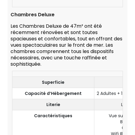
Chambres Deluxe
Les Chambres Deluxe de 47m² ont été
récemment rénovées et sont toutes
spacieuses et confortables, tout en offrant des
vues spectaculaires sur le front de mer. Les
chambres comprennent tous les dispositifs
nécessaires, avec une touche raffinée et
sophistiquée.
Superficie
47
Capacité d’Hébergement
2 Adultes + 1 Enf
Literie
Lit Kin
Caractéristiques
Vue sur le F
Balcon 
Coin 
Wifi Illimité