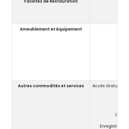
Facilités de Restauration
B
Ameublement et équipement
S
Autres commodités et services
Accès Gratuit au
Observ
Enregistremen