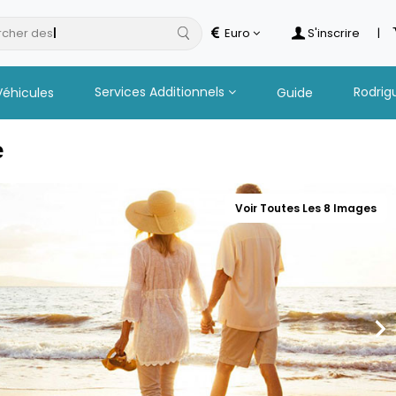
cher des
hotel
Euro
S'inscrire
|
Services Additionnels
Rodrig
Véhicules
Guide
e
Voir Toutes Les 8 Images