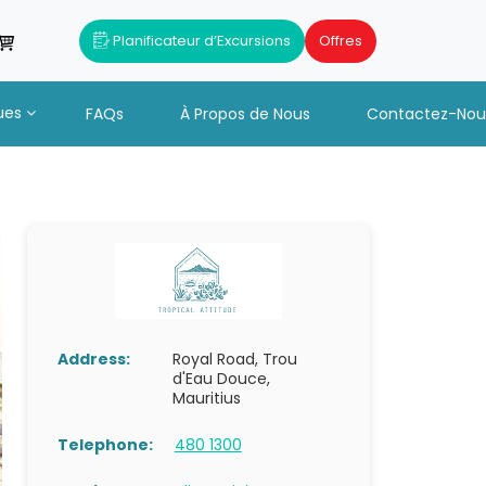
Planificateur d’Excursions
Offres
ues
FAQs
À Propos de Nous
Contactez-Nou
Address:
Royal Road, Trou
d'Eau Douce,
Mauritius
Telephone:
480 1300