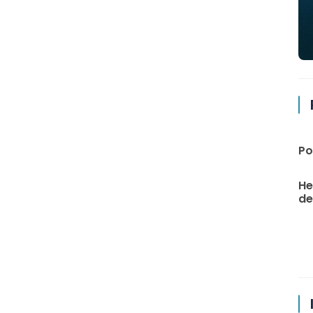
Po
He
de 