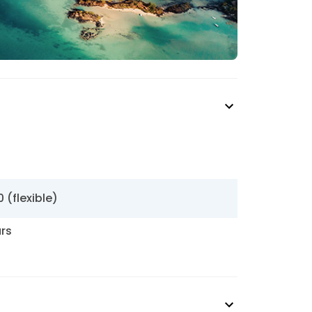
0 (flexible)
urs