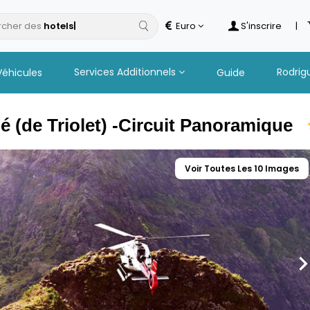
cher des
h
Euro
S'inscrire
|
Services Additionnels
Rodrig
Véhicules
Guide
é (de Triolet) -Circuit Panoramique
Voir Toutes Les 10 Images