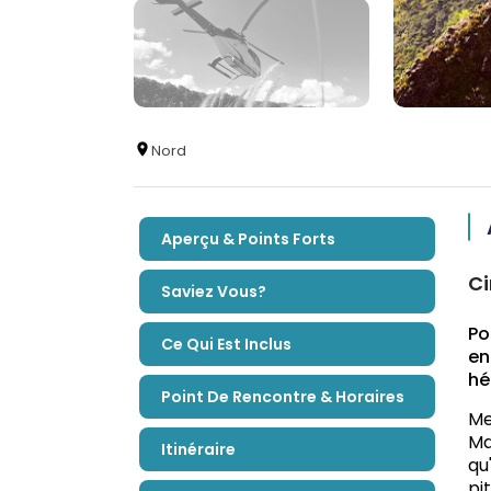
Nord
Aperçu & Points Forts
Ci
Saviez Vous?
Po
Ce Qui Est Inclus
en
hé
Point De Rencontre & Horaires
Me
Ma
Itinéraire
qu
pi