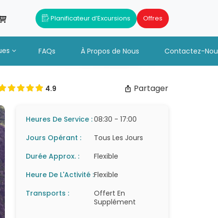
Planificateur d’Excursions
Offres
ues
FAQs
À Propos de Nous
Contactez-Nou
Partager
4.9
Heures De Service :
08:30 - 17:00
Jours Opérant :
Tous Les Jours
Durée Approx. :
Flexible
Heure De L'Activité :
Flexible
Transports :
Offert En
Supplément