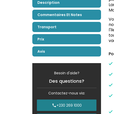
Description
La
Ma
Commentaires Et Notes
Vo
no
Transport
l'
to
Prix
va
Avis
Po
Besoin d'aide?
Des questions?
Contactez-nous via:
+230 269 1000