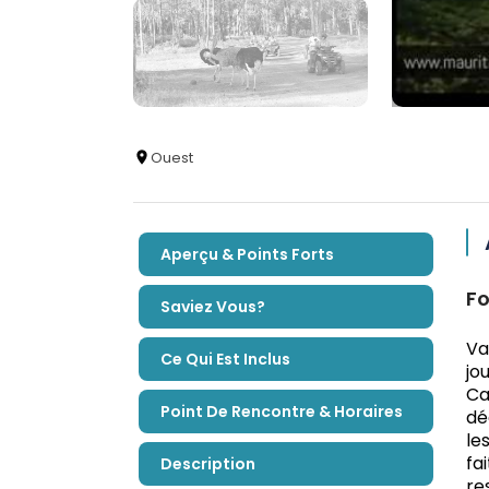
Ouest
Aperçu & Points Forts
Fo
Saviez Vous?
Va
Ce Qui Est Inclus
jo
Ca
Point De Rencontre & Horaires
dé
le
fa
Description
re