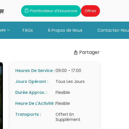
Planificateur d’Excursions
Offres
ues
FAQs
À Propos de Nous
Contactez-Nou
Partager
Heures De Service :
09:00 - 17:00
Jours Opérant :
Tous Les Jours
Durée Approx. :
Flexible
Heure De L'Activité :
Flexible
Transports :
Offert En
Supplément