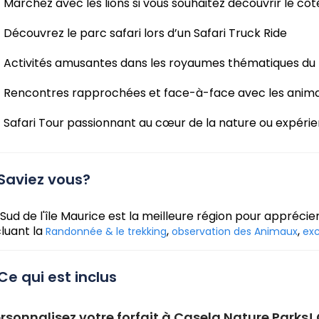
Marchez avec les lions si vous souhaitez découvrir le cô
Découvrez le parc safari lors d’un Safari Truck Ride
Activités amusantes dans les royaumes thématiques du
Rencontres rapprochées et face-à-face avec les animau
Safari Tour passionnant au cœur de la nature ou expérien
Saviez vous?
 Sud de l'île Maurice est la meilleure région pour apprécier
cluant la
,
,
Randonnée & le trekking
observation des Animaux
exc
Ce qui est inclus
rsonnalisez votre forfait à Casela Nature Parks! 