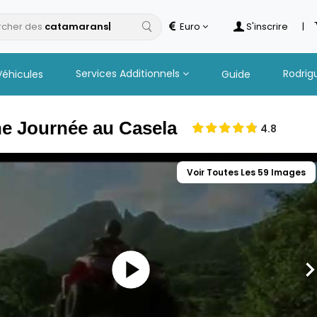
cher des
ca
Euro
S'inscrire
|
Services Additionnels
Rodrig
Véhicules
Guide
ne Journée au Casela
4.8
Voir Toutes Les 59 Images