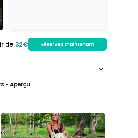
ir de
32€
Réservez maintenant
ks - Aperçu