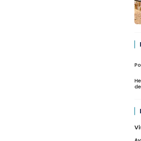
Po
He
de 
Vi
Av