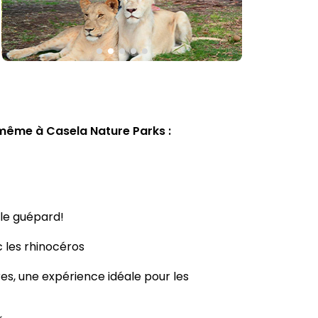
-même à Casela Nature Parks :
 le guépard!
c les rhinocéros
res, une expérience idéale pour les