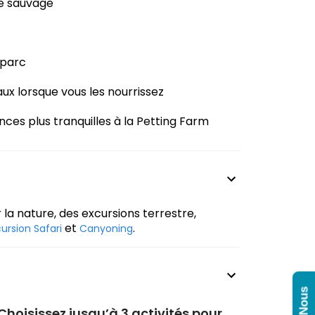
té sauvage
 parc
x lorsque vous les nourrissez
ces plus tranquilles à la Petting Farm
 la nature, des excursions terrestre,
et
.
ursion Safari
Canyoning
Choisissez jusqu’à 3 activités pour