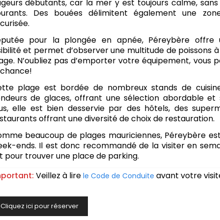
geurs débutants, car la mer y est toujours calme, sans 
ourants. Des bouées délimitent également une zon
curisée.
putée pour la plongée en apnée, Péreybère offre 
sibilité et permet d’observer une multitude de poissons à
age. N’oubliez pas d’emporter votre équipement, vous po
 chance!
tte plage est bordée de nombreux stands de cuisin
ndeurs de glaces, offrant une sélection abordable et
us, elle est bien desservie par des hôtels, des supe
staurants offrant une diversité de choix de restauration.
mme beaucoup de plages mauriciennes, Péreybère est 
ek-ends. Il est donc recommandé de la visiter en semai
t pour trouver une place de parking.
portant:
Veillez à lire
avant votre visit
le Code de Conduite
Cliquez ici pour réserver