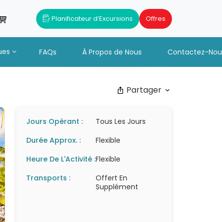
Planificateur d’Excursions
Offres
ues
FAQs
À Propos de Nous
Contactez-Nou
Partager
Jours Opérant :
Tous Les Jours
Durée Approx. :
Flexible
Heure De L'Activité :
Flexible
Transports :
Offert En
Supplément