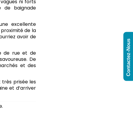
vagues ni forts
e de baignade
une excellente
 proximité de la
urriez avoir de
Contactez-Nous
e de rue et de
 savoureuse. De
rmarchés et des
très prisée les
ne et d’arriver
e.