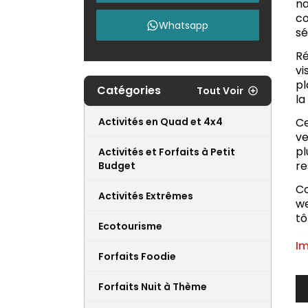
na
c
Whatsapp
sé
Ré
vi
pl
Catégories
Tout Voir
la
Activités en Quad et 4x4
Ce
ve
pl
Activités et Forfaits à Petit
re
Budget
Co
Activités Extrêmes
we
tô
Ecotourisme
Im
Forfaits Foodie
Forfaits Nuit à Thème