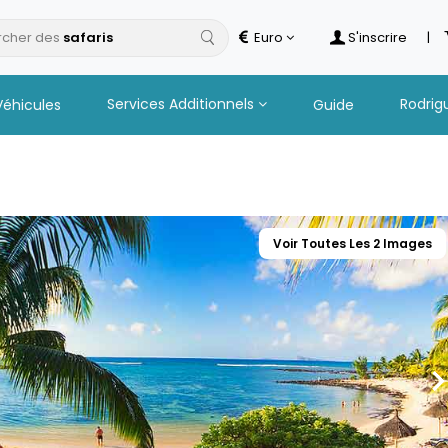
cher des
safaris
Euro
S'inscrire
|
Services Additionnels
Rodrig
Véhicules
Guide
Voir Toutes Les 2 Images