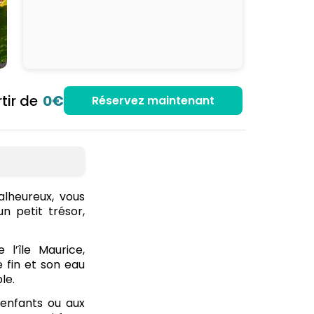
tir de
0€
Réservez maintenant
alheureux, vous
n petit trésor,
 l’île Maurice,
 fin et son eau
le.
enfants ou aux