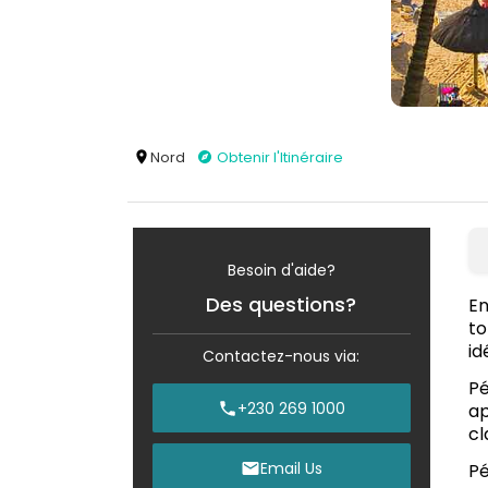
Nord
Obtenir l'Itinéraire
Besoin d'aide?
Des questions?
En
to
id
Contactez-nous via:
Pé
+230 269 1000
ap
cl
Email Us
Pé