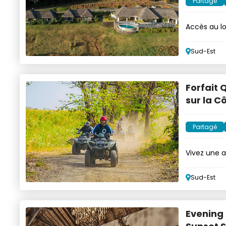
Partagé
Accès au l
Sud-Est
Forfait 
sur la C
Partagé
Vivez une 
durant 3h
Sud-Est
Evening 