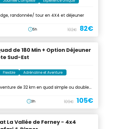
Journée Complète
Expérience Unique
odge, randonnée/ tour en 4X4 et déjeuner
82€
5h
102€
Quad de 180 Min + Option Déjeuner
ôte Sud-Est
Flexible
Adrénaline et Aventure
aventure de 32 km en quad simple ou double
105€
3h
109€
at La Vallée de Ferney - 4x4