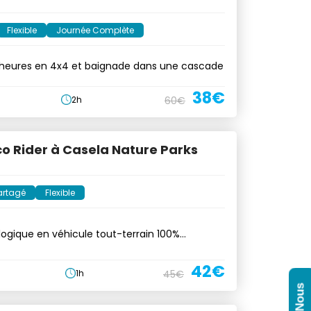
Flexible
Journée Complète
2 heures en 4x4 et baignade dans une cascade
38€
2h
60€
co Rider à Casela Nature Parks
artagé
Flexible
ogique en véhicule tout-terrain 100%
dans le safari du parc
42€
1h
45€