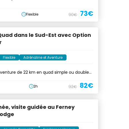
y
73€
Flexible
90€
Quad dans le Sud-Est avec Option
r
Flexible
Adrénaline et Aventure
aventure de 22 km en quad simple ou double
82€
2h
92€
e, visite guidée au Ferney
Lodge