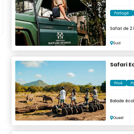
Partagé
Safari de 
Sud
Safari E
Privé
P
Balade écol
électrique 
Ouest