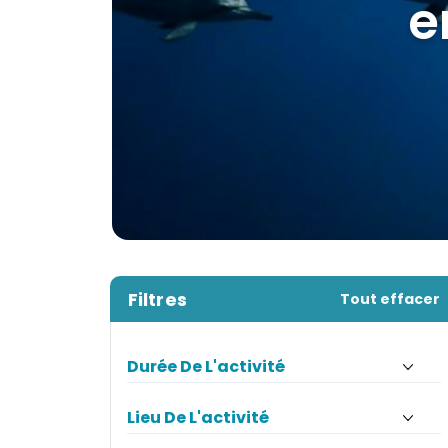
les p
Filtres
Tout effacer
Durée De L'activité
Lieu De L'activité