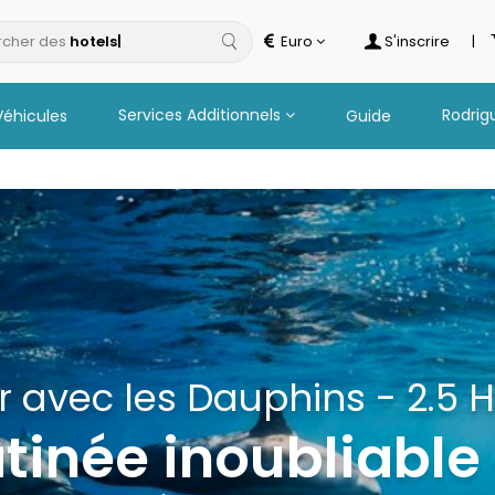
cher des
Euro
S'inscrire
|
Services Additionnels
Rodrig
Véhicules
Guide
 Catamaran à Îlot Gabriel 
Boissons
s excursions en 