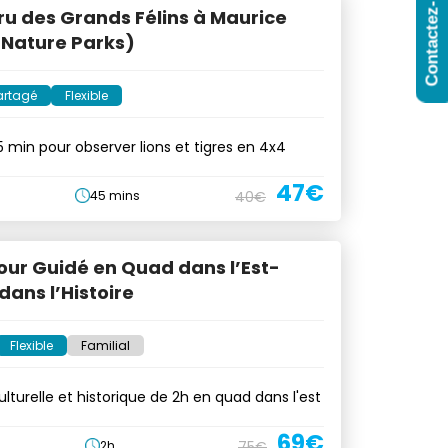
Contactez-Nous
ru des Grands Félins à Maurice
 Nature Parks)
artagé
Flexible
5 min pour observer lions et tigres en 4x4
47€
45 mins
40€
our Guidé en Quad dans l’Est-
ans l’Histoire
Flexible
Familial
ulturelle et historique de 2h en quad dans l'est
69€
2h
75€