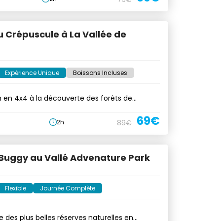
u Crépuscule à La Vallée de
Expérience Unique
Boissons Incluses
h en 4x4 à la découverte des forêts de
69€
2h
89€
Buggy au Vallé Advenature Park
Flexible
Journée Complète
e des plus belles réserves naturelles en