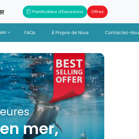
Planificateur d’Excursions
Offres
ues
FAQs
À Propos de Nous
Contactez-Nou
+ Déjeuner et
catamaran