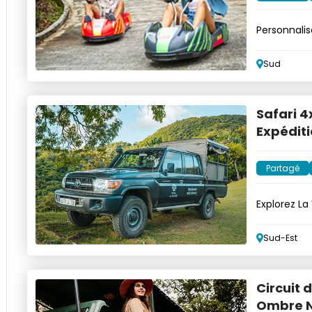
Personnalis
Sud
Safari 4
Expéditi
Partagé
Explorez La
7 km)
Sud-Est
Circuit 
Ombre N