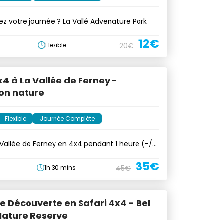
ez votre journée ? La Vallé Advenature Park
12€
Flexible
20€
x4 à La Vallée de Ferney -
on nature
Flexible
Journée Complète
 Vallée de Ferney en 4x4 pendant 1 heure (-/+
35€
1h 30 mins
45€
de Découverte en Safari 4x4 - Bel
ature Reserve