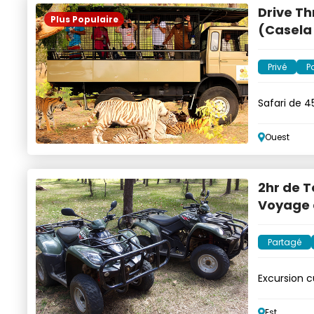
Drive Th
Plus Populaire
(Casela
Privé
P
Safari de 4
Ouest
2hr de T
Voyage d
Partagé
Excursion c
Est