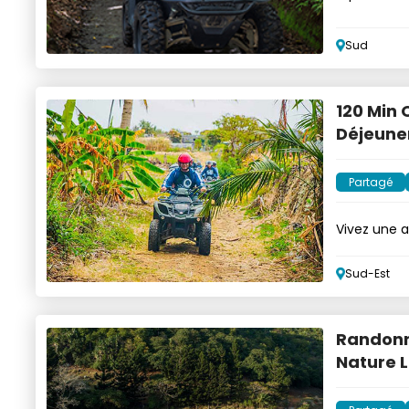
quad/bugg
Sud
120 Min 
Déjeune
Partagé
Vivez une 
durant 2h
Sud-Est
Randonné
Nature 