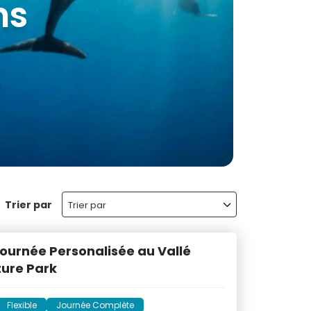
aurice
Trier par
Trier par
Journée Personalisée au Vallé
ure Park
Flexible
Journée Complète