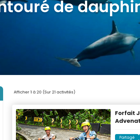
lus populaires à M
Afficher
1
à 20 (Sur 21 activités)
Forfait 
Advenat
Partagé