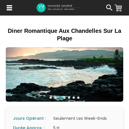
Passer
au
Contenu
Diner Romantique Aux Chandelles Sur La
Plage
Jours Opérant :
Seulement Les Week-Ends
Durée Approx. :
5 H