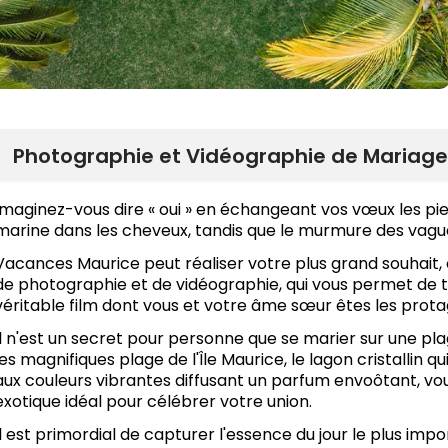
Photographie et Vidéographie de Mariage 
Imaginez-vous dire « oui » en échangeant vos vœux les pie
marine dans les cheveux, tandis que le murmure des vagu
Vacances Maurice peut réaliser votre plus grand souhait, e
de photographie et de vidéographie, qui vous permet de t
véritable film dont vous et votre âme sœur êtes les prota
Il n'est un secret pour personne que se marier sur une p
les magnifiques plage de l'Île Maurice, le lagon cristallin qui
aux couleurs vibrantes diffusant un parfum envoôtant, vo
exotique idéal pour célébrer votre union.
Il est primordial de capturer l'essence du jour le plus impo