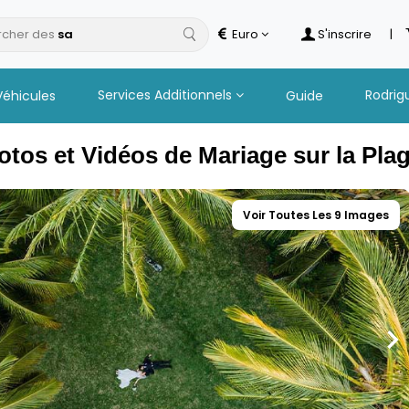
cher des
hotels
Euro
S'inscrire
|
Services Additionnels
Rodrig
Véhicules
Guide
tos et Vidéos de Mariage sur la Pla
Voir Toutes Les 9 Images