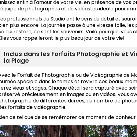
unissez enfin à l'amour de votre vie, en présence de vos pro
l'équipe de photographes et de vidéastes idéale pour im
Les professionnels du Studio ont le sens du détail et sauro
bien plus encore! La journée passe à une vitesse folle, les
ce qui restera, ce sont les souvenirs. Voilà pourquoi vous 
Elles vous rappelleront le plus beau jour de votre vie!
Inclus dans les Forfaits Photographie et 
la Plage
Avec le Forfait de Photographie ou de Vidéographie de Mar
journée spéciale dans le temps et revivre ces beaux mo
serez vieux et sages. Chaque détail sera capturé avec so
préservé précieusement en images ou en vidéos. Vous avez
photographie de différentes durées, du nombre de photos 
des forfaits de vidéographie.
Rien de tel que de se remémorer ce moment de bonheur