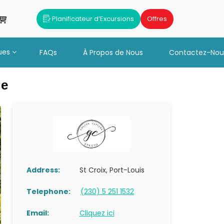
Planificateur d’Excursions
Offres
ues
FAQs
À Propos de Nous
Contactez-Nou
ge
Address:
St Croix, Port-Louis
Telephone:
(230) 5 251 1532
Email:
Cliquez ici