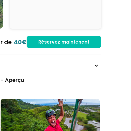
ir de
40€
Réservez maintenant
 - Aperçu