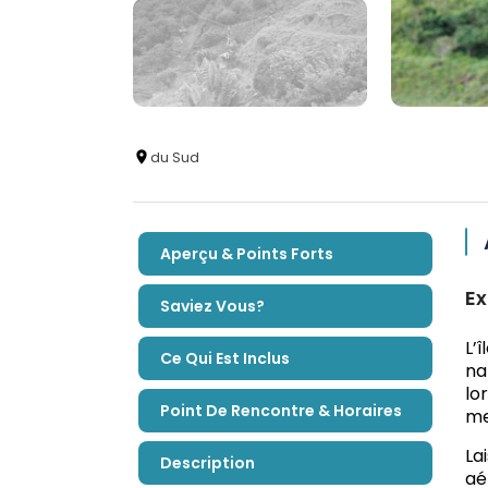
du Sud
Aperçu & Points Forts
Ex
Saviez Vous?
L’
Ce Qui Est Inclus
na
lo
Point De Rencontre & Horaires
me
La
Description
aé