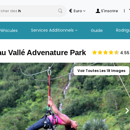
cher des
hotels
Euro
S'inscrire
|
Services Additionnels
Rodrig
Véhicules
Guide
au Vallé Advenature Park
4.55
Voir Toutes Les 18 Images