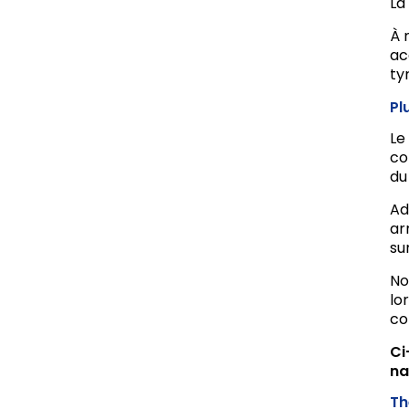
La
À 
ac
ty
Pl
Le
co
du
Ad
ar
sur
No
lo
co
Ci
na
Th