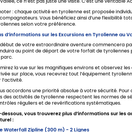
 Vallée, ce n’est pas juste une visite. C’est une véritable 
noter : chaque activité en tyrolienne est proposée indivi
compagnateurs. Vous bénéficiez ainsi d’une flexibilité tot
roliennes selon votre préférence.
us d’informations sur les Excursions en Tyrolienne au V
 début de votre extraordinaire aventure commencera par
nduira au point de départ de votre forfait de tyroliennes 
 parc.
mirez la vue sur les magnifiques environs et observez les
rivée sur place, vous recevrez tout l’équipement tyrolienn
 l’activité.
us accordons une priorité absolue à votre sécurité. Pour c
rs des activités de tyrolienne respectent les normes de sécu
ntrôles réguliers et de revérifications systématiques.
-dessous, vous trouverez plus d’informations sur les a
turel :
e Waterfall Zipline (300 m) - 2 Lignes