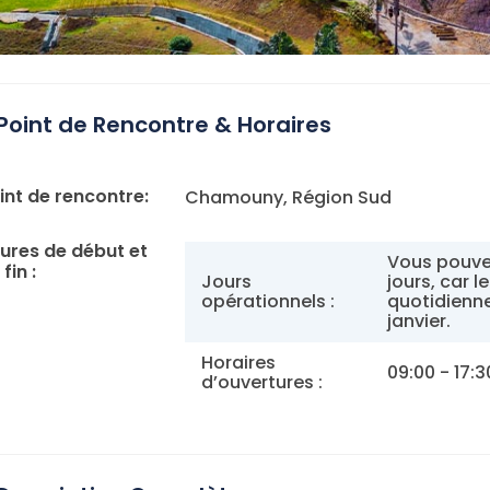
Point de Rencontre & Horaires
int de rencontre:
Chamouny, Région Sud
ures de début et
Vous pouvez
fin :
Jours
jours, car l
opérationnels :
quotidienn
janvier.
Horaires
09:00 - 17:3
d’ouvertures :