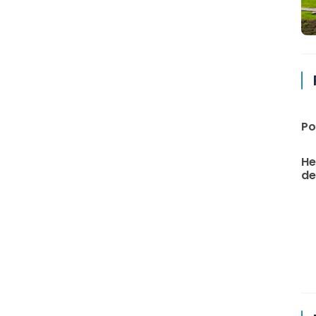
Po
He
de 