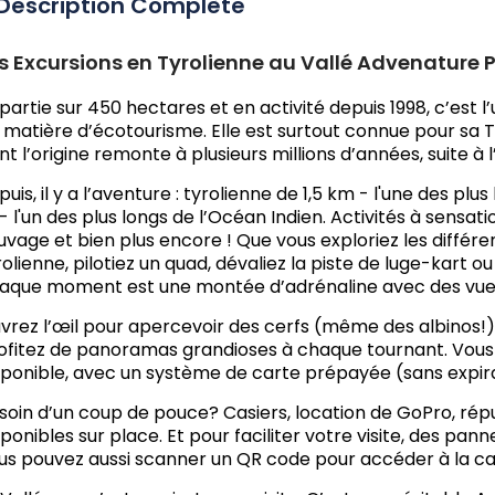
Description Complète
s Excursions en Tyrolienne au Vallé Advenature 
partie sur 450 hectares et en activité depuis 1998, c’est l’
 matière d’écotourisme. Elle est surtout connue pour sa T
nt l’origine remonte à plusieurs millions d’années, suite à 
 puis, il y a l’aventure : tyrolienne de 1,5 km - l'une des 
- l'un des plus longs de l’Océan Indien. Activités à sensat
uvage et bien plus encore ! Que vous exploriez les différent
rolienne, pilotiez un quad, dévaliez la piste de luge-kart ou
aque moment est une montée d’adrénaline avec des vues 
vrez l’œil pour apercevoir des cerfs (même des albinos!),
ofitez de panoramas grandioses à chaque tournant. Vous 
sponible, avec un système de carte prépayée (sans expir
soin d’un coup de pouce? Casiers, location de GoPro, répu
sponibles sur place. Et pour faciliter votre visite, des pan
us pouvez aussi scanner un QR code pour accéder à la ca