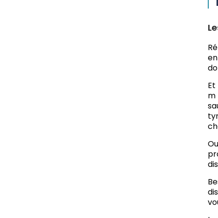
Le
Ré
en
do
Et
m 
sa
ty
ch
Ou
pr
di
Be
di
vo