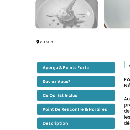
du Sud
Aperçu & Points Forts
Fo
Saviez Vous?
Né
Ce Qui Est Inclus
Au
pr
Point De Rencontre & Horaires
de
le
dé
Description