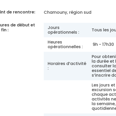
int de rencontre:
Chamouny, région sud
ures de début et
Jours
fin :
Tous les jo
opérationnels :
Heures
9h - 17h30
opérationnelles :
Pour obten
la durée et 
Horaires d’activité
consulter la
:
essentiel d
s’inscrire 
Les jours 
excursion s
chaque acti
activités n
la semaine,
quotidienn