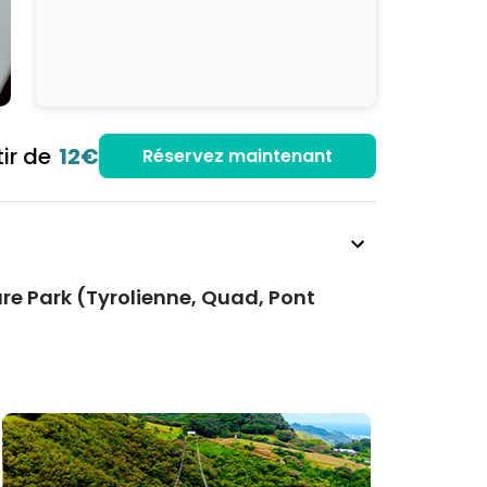
tir de
12€
Réservez maintenant
re Park (Tyrolienne, Quad, Pont