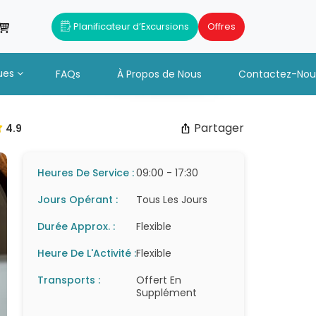
Planificateur d’Excursions
Offres
ues
FAQs
À Propos de Nous
Contactez-Nou
Partager
4.9
Heures De Service :
09:00 - 17:30
Jours Opérant :
Tous Les Jours
Durée Approx. :
Flexible
Heure De L'Activité :
Flexible
Transports :
Offert En
Supplément