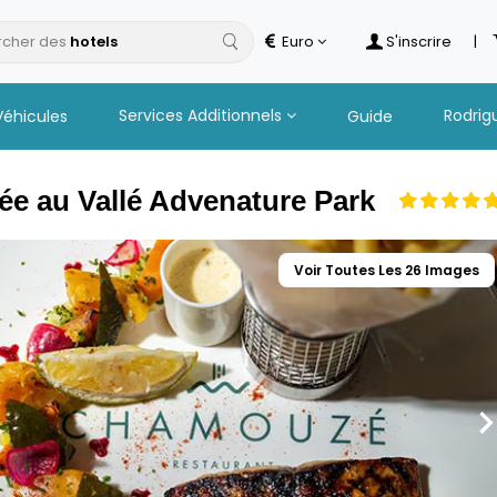
cher des
Euro
S'inscrire
|
Services Additionnels
Rodrig
Véhicules
Guide
ée au Vallé Advenature Park
Voir Toutes Les 26 Images