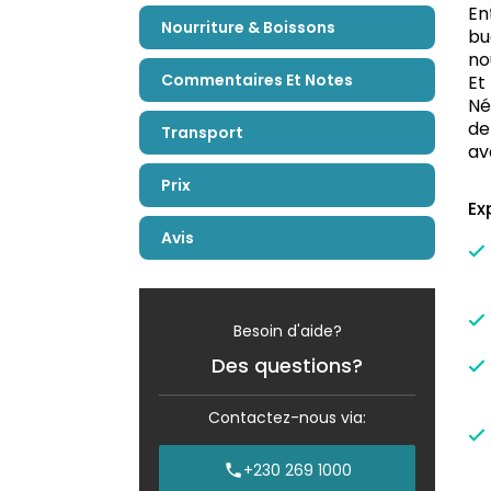
En
Nourriture & Boissons
bu
no
Commentaires Et Notes
Et
Né
de
Transport
av
Prix
Ex
Avis
Besoin d'aide?
Des questions?
Contactez-nous via:
+230 269 1000