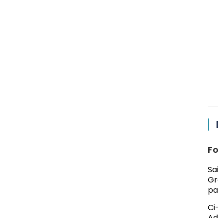
Fo
Sa
Gr
pa
Ci
Ad