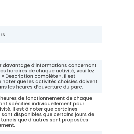
urs
ir davantage d’informations concernant
les horaires de chaque activité, veuillez
 « Description complète ». Il est
e noter que les activités choisies doivent
dans les heures d’ouverture du parc.
et heures de fonctionnement de chaque
ont spécifiés individuellement pour
vité. Il est à noter que certaines
e sont disponibles que certains jours de
 tandis que d’autres sont proposées
ement.