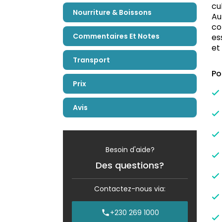
cu
Nourriture & Boissons
Au
co
Commentaires Et Notes
es
et
Transport
Po
Prix
Avis
Besoin d'aide?
Des questions?
Contactez-nous via:
+230 269 1000