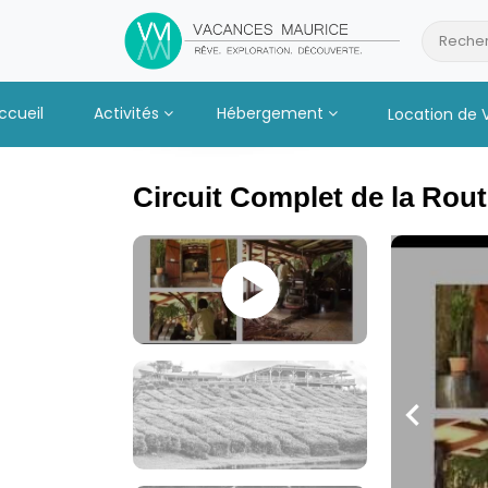
Passer
au
Recher
Contenu
ccueil
Activités
Hébergement
Location de 
Circuit Complet de la Rout