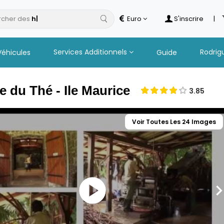
cher des
to
Euro
S'inscrire
|
Services Additionnels
Rodrig
Véhicules
Guide
e du Thé - Ile Maurice
3.85
Voir Toutes Les 24 Images