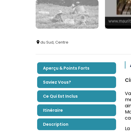
du Sud
, Centre
Aperçu & Points Forts
Ci
Saviez Vous?
Va
Ce Qui Est Inclus
me
ai
Itinéraire
Ma
ca
Description
La