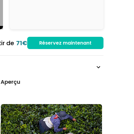
tir de
71€
Réservez maintenant
- Aperçu