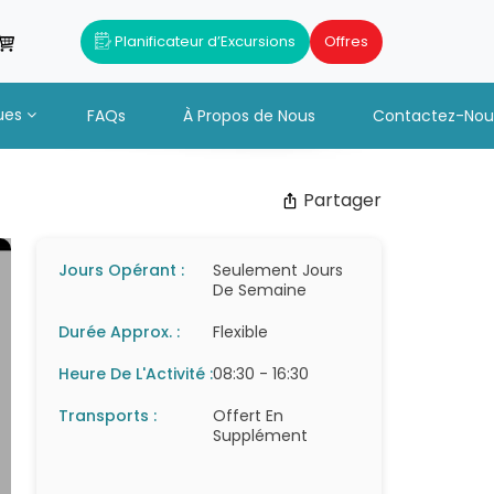
Planificateur d’Excursions
Offres
ues
FAQs
À Propos de Nous
Contactez-Nou
Partager
Jours Opérant :
Seulement Jours
De Semaine
Durée Approx. :
Flexible
Heure De L'Activité :
08:30 - 16:30
Transports :
Offert En
Supplément