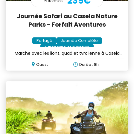
239€
Prix
260€
Journée Safari au Casela Nature
Parks - Forfait Aventures
Partagé
Journée Complète
Adrénaline et Aventure
Marche avec les lions, quad et tyrolienne à Casela
Nature Parks
Ouest
Durée : 8h