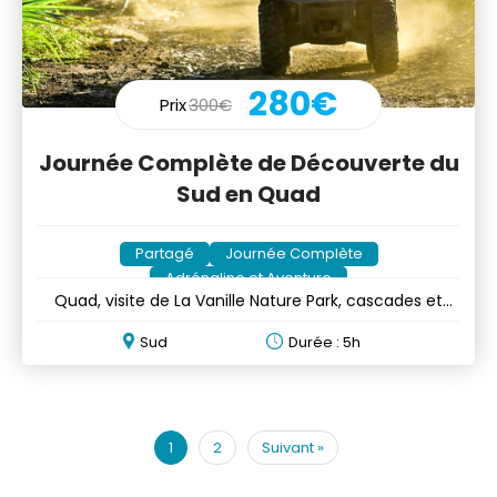
280€
Prix
300€
Journée Complète de Découverte du
Sud en Quad
Partagé
Journée Complète
Adrénaline et Aventure
Quad, visite de La Vanille Nature Park, cascades et
plus encore!
Sud
Durée : 5h
1
2
Suivant
»