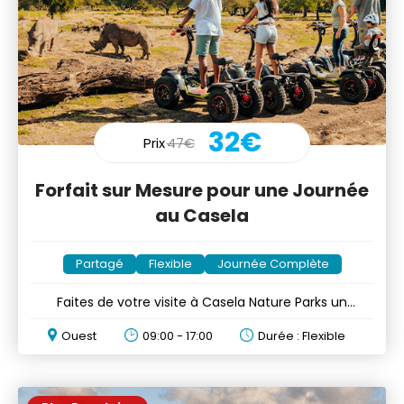
32€
Prix
47€
Forfait sur Mesure pour une Journée
au Casela
Partagé
Flexible
Journée Complète
Faites de votre visite à Casela Nature Parks un
moment sur mesure
Ouest
09:00 - 17:00
Durée : Flexible