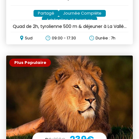
Partagé
Journée Complète
Adrénaline et Aventure
Quad de 2h, tyrolienne 500 m & déjeuner à La Vallée
des Couleurs
Sud
09:00 - 17:30
Durée : 7h
Plus Populaire