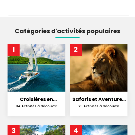
Catégories d'activités populaires
1
2
Croisières en
Safaris et Aventures
Catamaran
en Nature
34 Activités à découvrir
25 Activités à découvrir
3
4