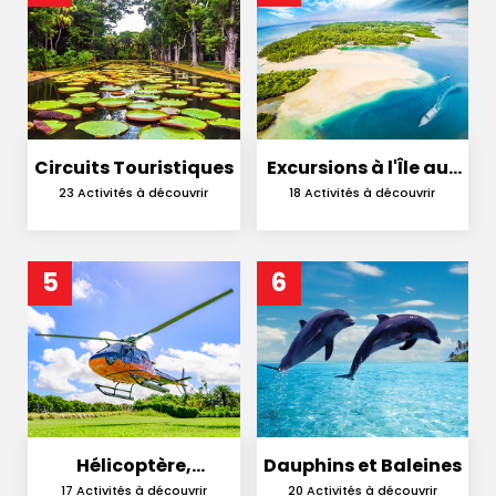
Circuits Touristiques
Excursions à l'Île aux
Cerfs
23 Activités à découvrir
18 Activités à découvrir
5
6
Hélicoptère,
Dauphins et Baleines
Hydravion et
17 Activités à découvrir
20 Activités à découvrir