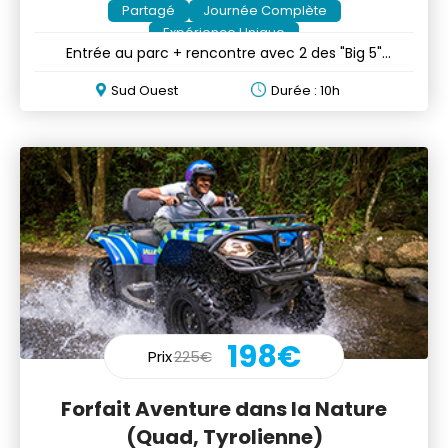
Partagé
Journée Complète
Expérience Unique
Entrée au parc + rencontre avec 2 des "Big 5"
animaux africains
Sud Ouest
Durée : 10h
198€
Prix
225€
Forfait Aventure dans la Nature
(Quad, Tyrolienne)