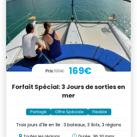
169€
Prix
190€
Forfait Spécial: 3 Jours de sorties en
mer
Partagé
Offre Spéciale
Flexible
Trois jours d'île en île : 3 bateaux, 3 îlots, 3 régions
Toutes les régions
Durée : 9h 30 mins