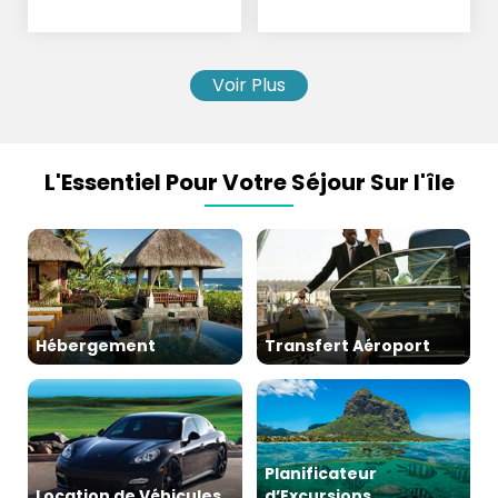
Parachutisme
Voir Plus
L'Essentiel Pour Votre Séjour Sur l'île
Hébergement
Transfert Aéroport
Planificateur
Location de Véhicules
d’Excursions