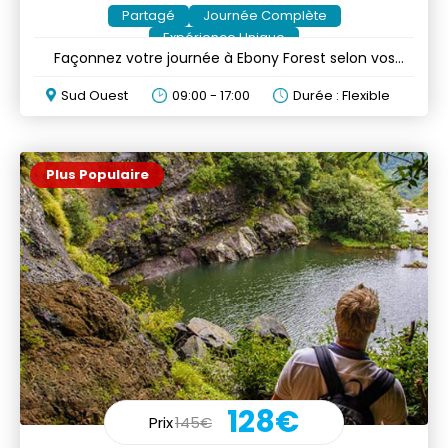
Partagé
Journée Complète
Expérience Unique
Façonnez votre journée à Ebony Forest selon vos
envies
Sud Ouest
09:00 - 17:00
Durée : Flexible
Plus Populaire
128€
Prix
145€