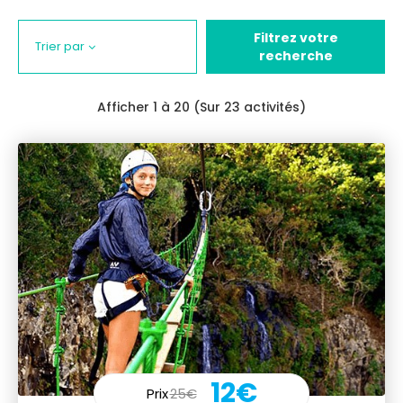
Filtrez votre
Trier par
recherche
Afficher
1
à 20 (Sur 23 activités)
12€
Prix
25€