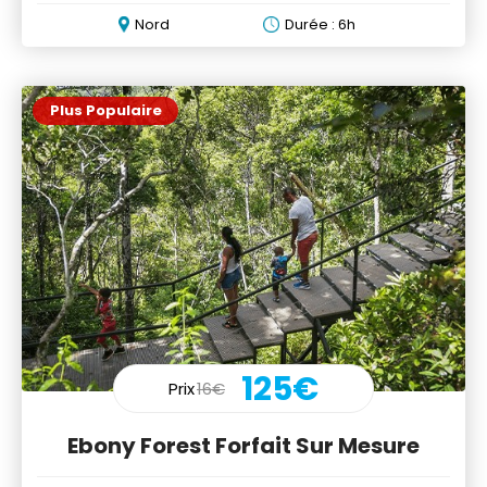
déjeuner
Nord
Durée : 6h
Plus Populaire
125€
Prix
16€
Ebony Forest Forfait Sur Mesure