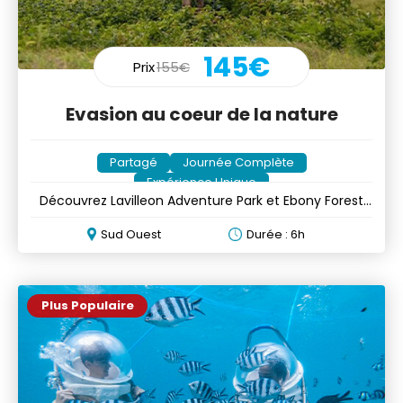
145€
Prix
155€
Evasion au coeur de la nature
Partagé
Journée Complète
Expérience Unique
Découvrez Lavilleon Adventure Park et Ebony Forest
en une journée
Sud Ouest
Durée : 6h
Plus Populaire