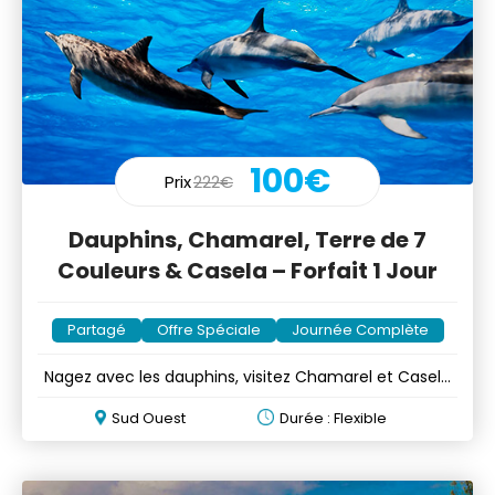
100€
Prix
222€
Dauphins, Chamarel, Terre de 7
Couleurs & Casela – Forfait 1 Jour
Partagé
Offre Spéciale
Journée Complète
Nagez avec les dauphins, visitez Chamarel et Casela
en un jour
Sud Ouest
Durée : Flexible