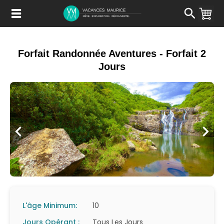
Passer
au
Contenu
Forfait Randonnée Aventures - Forfait 2
Jours
L'âge Minimum:
10
Jours Opérant :
Tous Les Jours