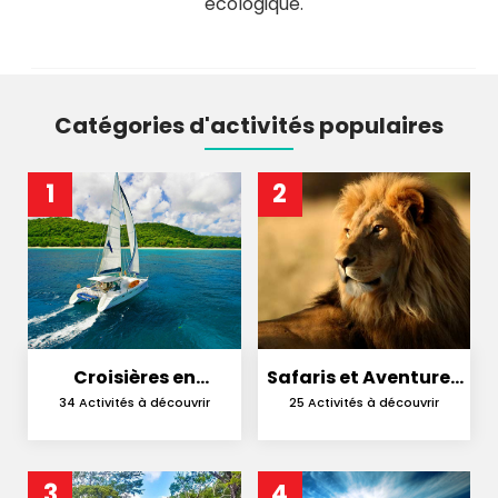
écologique.
Catégories d'activités populaires
1
2
Croisières en
Safaris et Aventures
Catamaran
en Nature
34 Activités à découvrir
25 Activités à découvrir
3
4