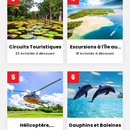
Circuits Touristiques
Excursions à l'Île aux
Cerfs
23 Activités à découvrir
18 Activités à découvrir
5
6
Hélicoptère,
Dauphins et Baleines