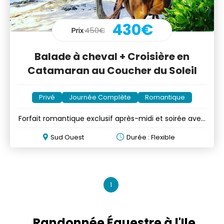
430€
Prix
450€
Balade à cheval + Croisière en
Catamaran au Coucher du Soleil
Privé
Journée Complète
Romantique
Forfait romantique exclusif après-midi et soirée avec
snacks
Sud Ouest
Durée : Flexible
1
Randonnée Équestre à l'Ile