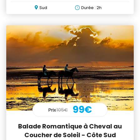
Riambel
Sud
Durée : 2h
99€
Prix
105€
Balade Romantique à Cheval au
Coucher de Soleil - Côte Sud