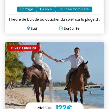
Partagé
Flexible
Journée Complète
1 heure de balade au coucher du soleil sur la plage de
Riambel
Sud
Durée : 1h
Plus Populaire
122€
Prix
150€