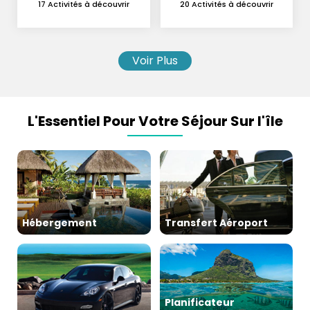
Hydravion et
17 Activités à découvrir
20 Activités à découvrir
Parachutisme
Voir Plus
L'Essentiel Pour Votre Séjour Sur l'île
Hébergement
Transfert Aéroport
Planificateur