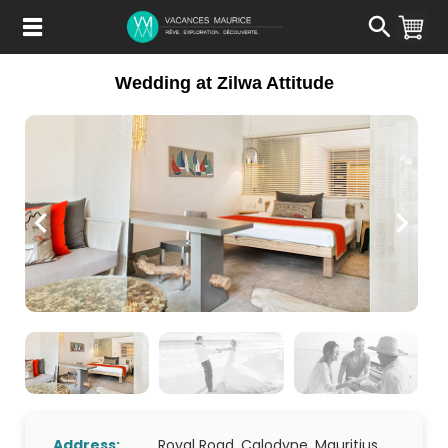
Passer
au
Contenu
Wedding at Zilwa Attitude
Address:
Royal Road, Calodyne, Mauritius