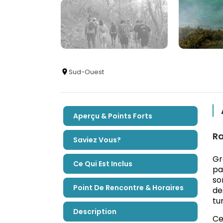
Sud-Ouest
Aperçu & Points Forts
Ra
Saviez Vous?
Gr
Ce Qui Est Inclus
pa
so
Point De Rencontre & Horaires
de
tu
Description
Ce