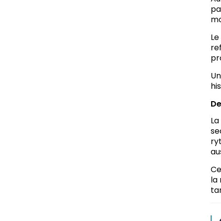
pa
mo
Le
re
pr
Un
hi
De
La
se
ry
au
Ce
la
ta