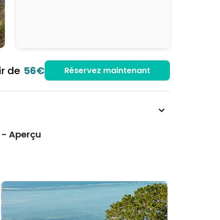
ir de
56€
Réservez maintenant
 - Aperçu