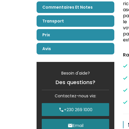
ri
Commentaires Et Notes
as
pa
Transport
le
vo
pa
Prix
ex
Avis
Ra
Besoin d'aide?
Des questions?
Contactez-nous via:
+230 269 1000
Email