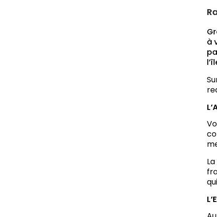
Ra
Gr
à 
pa
l’îl
Su
re
L’
Vo
co
me
La
fr
qu
L’
Au