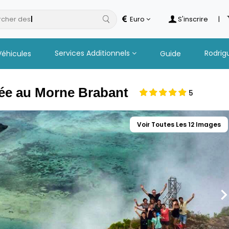
cher des
hotels
Euro
S'inscrire
|
Services Additionnels
Rodrig
Véhicules
Guide
ée au Morne Brabant
5
Voir Toutes Les 12 Images