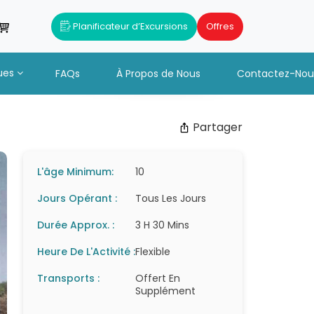
Planificateur d’Excursions
Offres
ues
FAQs
À Propos de Nous
Contactez-Nou
Partager
L'âge Minimum:
10
Jours Opérant :
Tous Les Jours
Durée Approx. :
3 H 30 Mins
Heure De L'Activité :
Flexible
Transports :
Offert En
Supplément