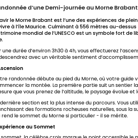
ndonnée d’une Demi-journée au Morne Brabant
avir le Morne Brabant est l’une des expériences de plein
vivre à l’île Maurice. Culminant à 556 mètres au-dessus 
trimoine mondial de l’UNESCO est un symbole fort de libe
e.
r une durée d’environ 3h30 à 4h, vous effectuerez l’ascens
descendrez avec un véritable sentiment d’accomplissem
Ascension
tre randonnée débute au pied du Morne, où votre guide v
mmencer la montée. La première partie suit un sentier lar
sure que vous prenez de l’altitude, le paysage évolue et le
 dernière section est la plus intense du parcours. Vous uti
anchissant des formations rocheuses naturelles, sous la su
i rend le sommet du Morne si particulier - il se mérite.
Expérience au Sommet
 sommet, la célèbre croix marque le point accessible le pl