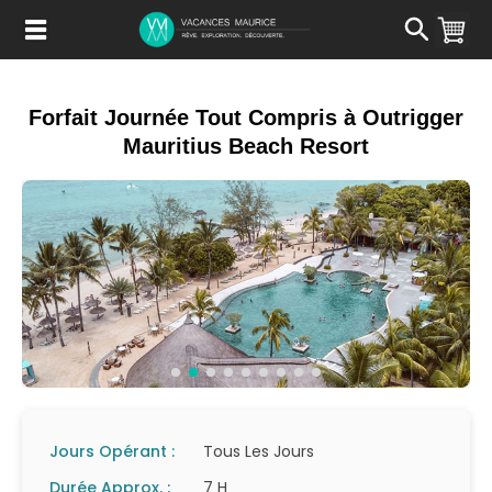
Passer
au
Contenu
Forfait Journée Tout Compris à Outrigger
Mauritius Beach Resort
Jours Opérant :
Tous Les Jours
Durée Approx. :
7 H