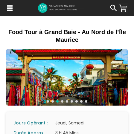
Passer
au
Contenu
Food Tour à Grand Baie - Au Nord de l’Île
Maurice
Jours Opérant :
Jeudi, Samedi
Durée Approx. :
3 H 45 Mins