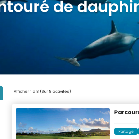
ntouré de dauphi
Afficher
1
à 8 (Sur 8 activités)
Parcours
Partagé