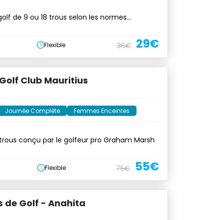
golf de 9 ou 18 trous selon les normes
ales
29€
Flexible
36€
Golf Club Mauritius
Journée Complète
Femmes Enceintes
trous conçu par le golfeur pro Graham Marsh
55€
Flexible
75€
 de Golf - Anahita