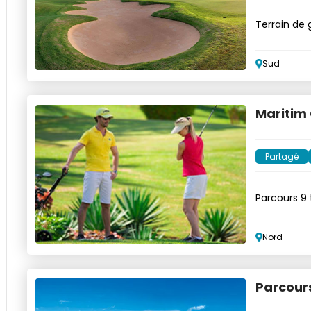
Terrain de 
internation
Sud
Maritim 
Partagé
Parcours 9 
Nord
Parcours