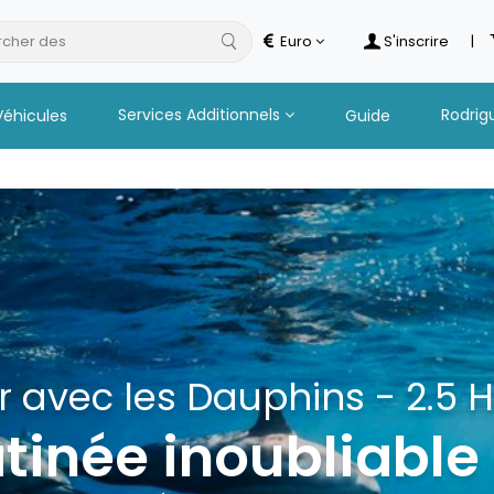
cher des
hotels
Euro
S'inscrire
|
Services Additionnels
Rodrig
Véhicules
Guide
 avec les Dauphins - 2.5 
inée inoubliable