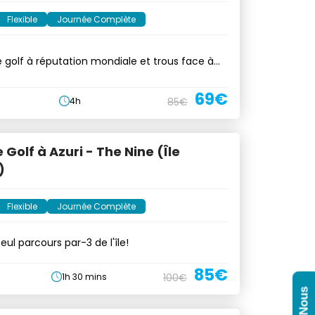
Flexible
Journée Complète
 golf à réputation mondiale et trous face à
69€
4h
85€
 Golf à Azuri - The Nine (Île
)
Flexible
Journée Complète
seul parcours par-3 de l'île!
85€
1h 30 mins
100€