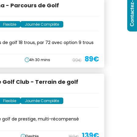
Contactez-Nous
a - Parcours de Golf
Flexible
Journée Complète
 de golf 18 trous, par 72 avec option 9 trous
89€
4h 30 mins
99€
 Golf Club - Terrain de golf
Flexible
Journée Complète
e golf de prestige, multi-récompensé
139€
Flexible
169€