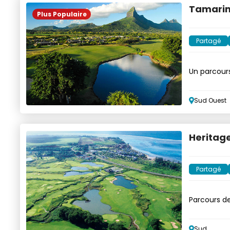
Tamarin
Plus Populaire
Partagé
Un parcours
Sud Ouest
Heritage
Partagé
Parcours d
Sud