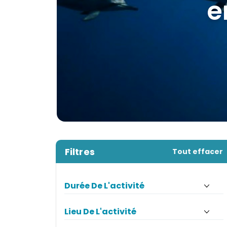
s
e
Filtres
Tout effacer
Durée De L'activité
Lieu De L'activité