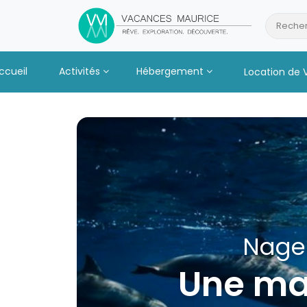
Passer
au
Recher
Contenu
ccueil
Activités
Hébergement
Location de 
Nager
Une mat