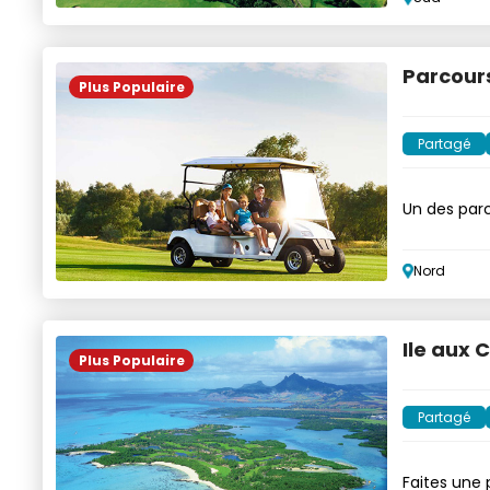
Parcours
Plus Populaire
Partagé
Un des parco
Nord
Ile aux 
Plus Populaire
Partagé
Faites une p