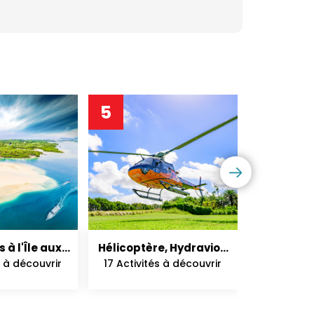
5
6
 à l'Île aux
Hélicoptère, Hydravion
Dauphins
rfs
et Parachutisme
s à découvrir
17 Activités à découvrir
20 Activit