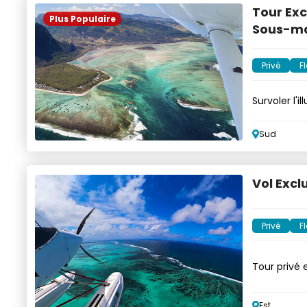
Tour Exc
Plus Populaire
Sous-ma
Privé
Fl
Survoler l'
hydravion
Sud
Vol Excl
Privé
Fl
Tour privé 
Est