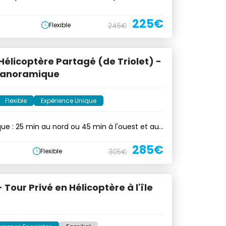
225€
Flexible
245€
Hélicoptère Partagé (de Triolet) -
 Panoramique
Flexible
Expérience Unique
ue : 25 min au nord ou 45 min à l'ouest et au
285€
Flexible
305€
 Tour Privé en Hélicoptère à l'île