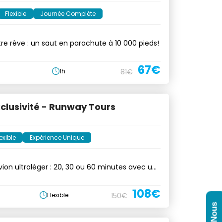
Flexible
Journée Complète
tre rêve : un saut en parachute à 10 000 pieds!
67€
1h
81€
xclusivité - Runway Tours
exible
Expérience Unique
vion ultraléger : 20, 30 ou 60 minutes avec un
108€
Flexible
150€