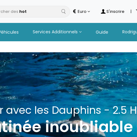
cher des
Euro
S'inscrire
|
Services Additionnels
Rodrig
Véhicules
Guide
 Catamaran à Îlot Gabriel 
Boissons
s excursions en 