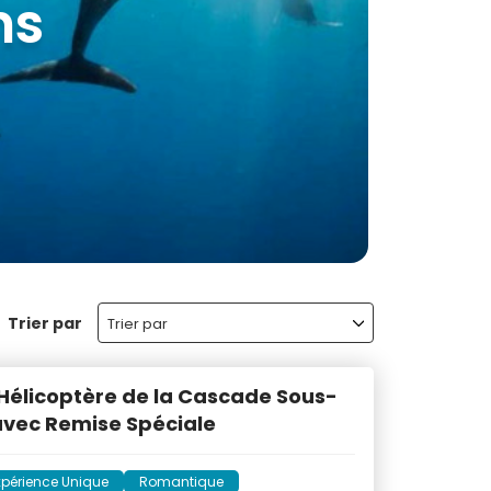
aurice
Trier par
Trier par
Hélicoptère de la Cascade Sous-
avec Remise Spéciale
xpérience Unique
Romantique