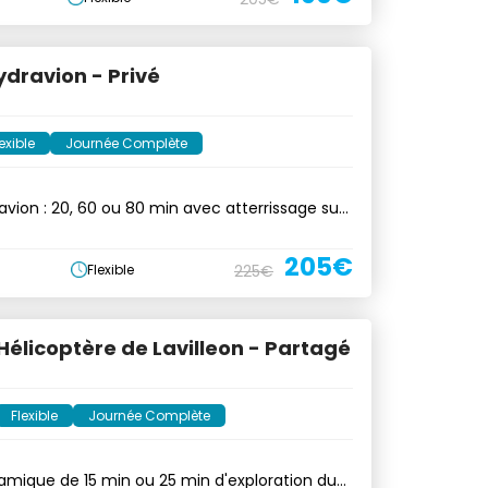
ydravion - Privé
exible
Journée Complète
avion : 20, 60 ou 80 min avec atterrissage sur
205€
Flexible
225€
Hélicoptère de Lavilleon - Partagé
Flexible
Journée Complète
amique de 15 min ou 25 min d'exploration du