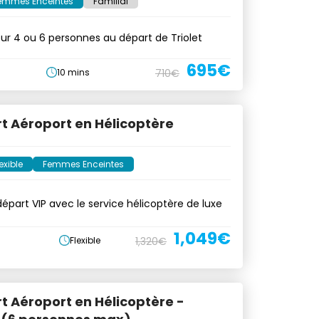
emmes Enceintes
Familial
our 4 ou 6 personnes au départ de Triolet
695€
10 mins
710€
t Aéroport en Hélicoptère
exible
Femmes Enceintes
départ VIP avec le service hélicoptère de luxe
1,049€
Flexible
1,320€
t Aéroport en Hélicoptère -