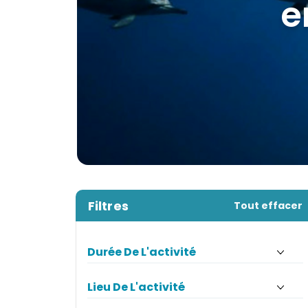
les p
Filtres
Tout effacer
Durée De L'activité
Lieu De L'activité