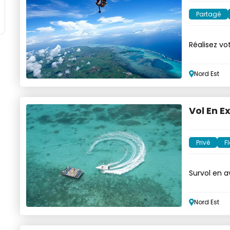
Partagé
Réalisez vo
Nord Est
Vol En E
Privé
Fl
Survol en a
pilote
Nord Est