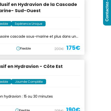
Contactez-Nous
lusif en Hydravion de la Cascade
rine- Sud-Ouest
exible
Expérience Unique
illusoire cascade sous-marine et plus dans un
175€
Flexible
200€
usif en Hydravion - Côte Est
exible
Journée Complète
en hydravion : 15 ou 30 minutes
190€
Flexible
205€