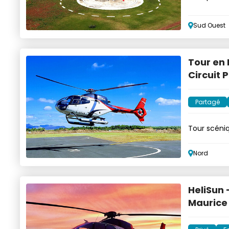
sud
Sud Ouest
Tour en 
Circuit
Partagé
Tour scéniq
sud
Nord
HeliSun -
Maurice