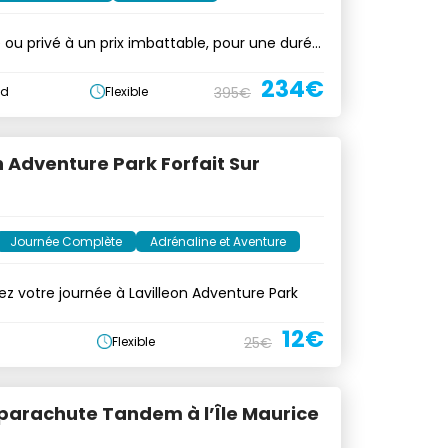
 ou privé à un prix imbattable, pour une durée
234€
ud
Flexible
395€
n Adventure Park Forfait Sur
Journée Complète
Adrénaline et Aventure
ez votre journée à Lavilleon Adventure Park
12€
Flexible
25€
parachute Tandem à l’Île Maurice