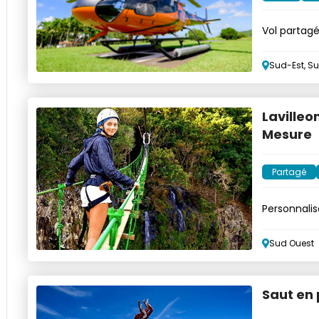
Vol partagé
limitée!
Sud-Est, S
Lavilleo
Mesure
Partagé
Personnalis
Sud Ouest
Saut en 