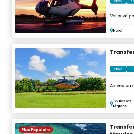
Privé
F
Vol privé p
Nord
Transfer
Privé
Fl
Arrivée ou 
Toutes les
régions
Transfer
Plus Populaire