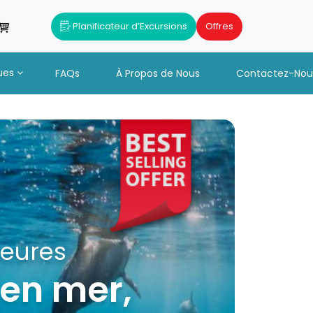
Planificateur d’Excursions
Offres
ues
FAQs
À Propos de Nous
Contactez-Nou
+ Déjeuner et
catamaran