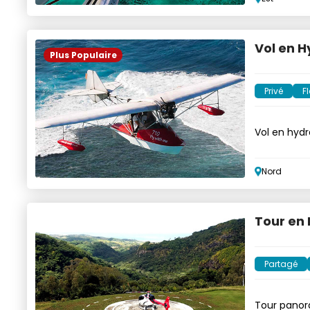
Vol en H
Plus Populaire
Privé
Fl
Vol en hydr
l'eau
Nord
Tour en 
Partagé
Tour panor