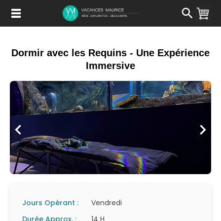
Passer
au
Contenu
Dormir avec les Requins - Une Expérience
Immersive
Jours Opérant :
Vendredi
Durée Approx. :
14 H