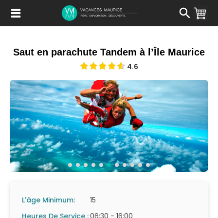
Passer
au
Contenu
Saut en parachute Tandem à l’Île Maurice
4.6
L'âge Minimum:
15
Heures De Service :
06:30 - 16:00