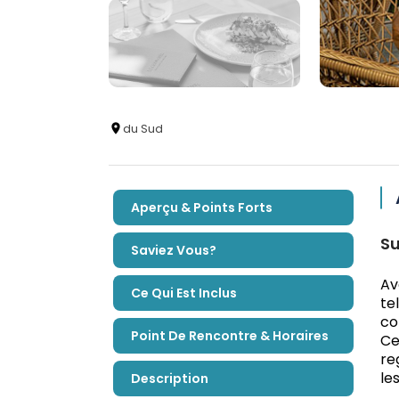
du Sud
Aperçu & Points Forts
Su
Saviez Vous?
Av
Ce Qui Est Inclus
te
co
Point De Rencontre & Horaires
Ce
re
le
Description