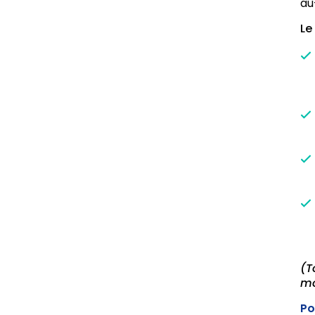
au
Le
(T
mo
Po