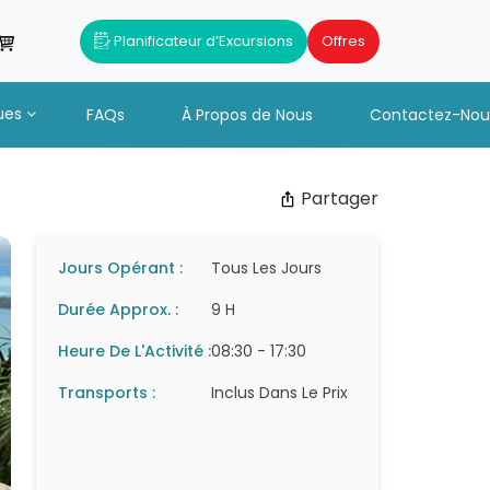
Planificateur d’Excursions
Offres
ues
FAQs
À Propos de Nous
Contactez-Nou
Partager
Jours Opérant :
Tous Les Jours
Durée Approx. :
9 H
Heure De L'Activité :
08:30 - 17:30
Transports :
Inclus Dans Le Prix