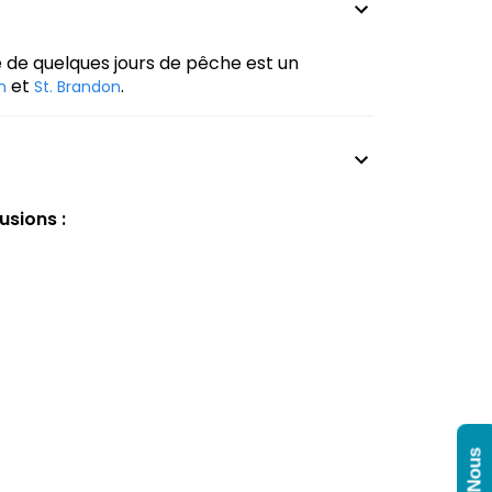
 de quelques jours de pêche est un
et
.
n
St. Brandon
usions :