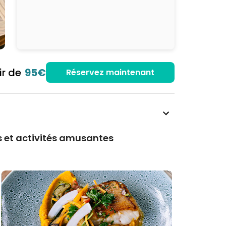
ir de
95€
Réservez maintenant
ns et activités amusantes