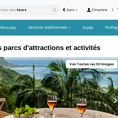
cher des
Euro
S'inscrire
|
Services Additionnels
Rodrig
Véhicules
Guide
 parcs d'attractions et activités
Voir Toutes Les 30 Images