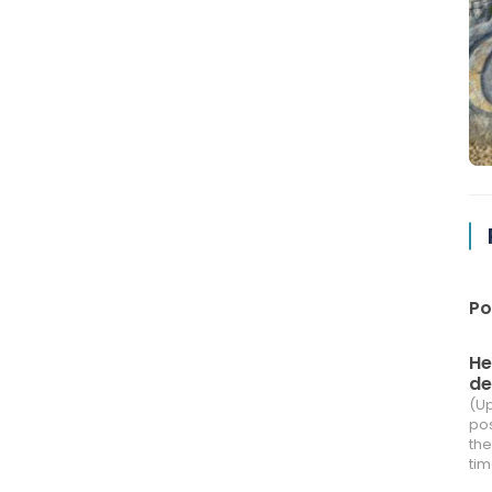
Po
He
de 
(Up
pos
the
tim