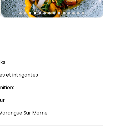
rks
es et intrigantes
nitiers
eur
a Varangue Sur Morne