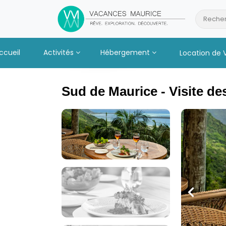
Passer
au
Recher
Contenu
ccueil
Activités
Hébergement
Location de 
Sud de Maurice - Visite des