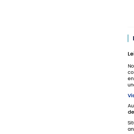
Le
No
co
en
un
Vi
Au
de
Si
an