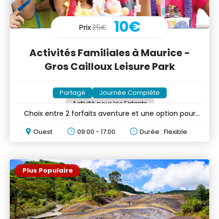
10€
Prix
25€
Activités Familiales à Maurice -
Gros Cailloux Leisure Park
Partagé
Journée Complète
Activité pour les Enfants
Choix entre 2 forfaits aventure et une option pour
enfants
Ouest
09:00 - 17:00
Durée : Flexible
Plus Populaire