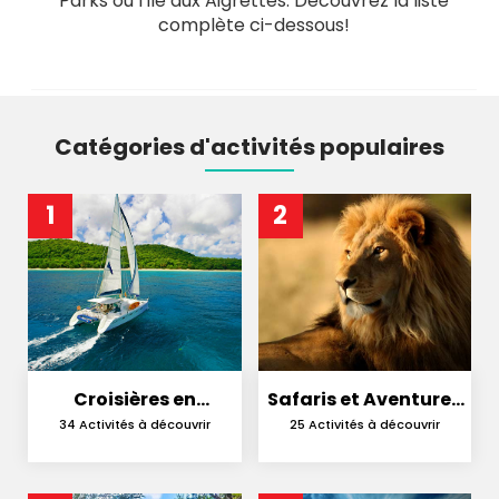
Parks ou l'Île aux Aigrettes. Découvrez la liste
complète ci-dessous!
Catégories d'activités populaires
1
2
Croisières en
Safaris et Aventures
Catamaran
en Nature
34 Activités à découvrir
25 Activités à découvrir