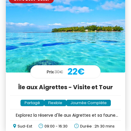
22€
Prix
30€
Île aux Aigrettes - Visite et Tour
Partagé
Flexible
Journée Complète
Explorez la réserve d'île aux Aigrettes et sa faune
unique
Sud-Est
09:00 - 16:30
Durée : 2h 30 mins