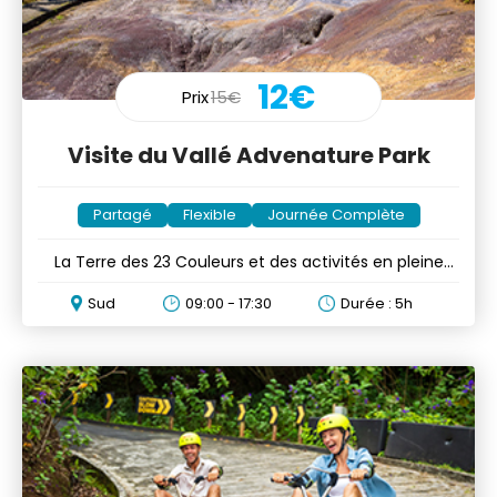
12€
Prix
15€
Visite du Vallé Advenature Park
Partagé
Flexible
Journée Complète
La Terre des 23 Couleurs et des activités en pleine
nature
Sud
09:00 - 17:30
Durée : 5h