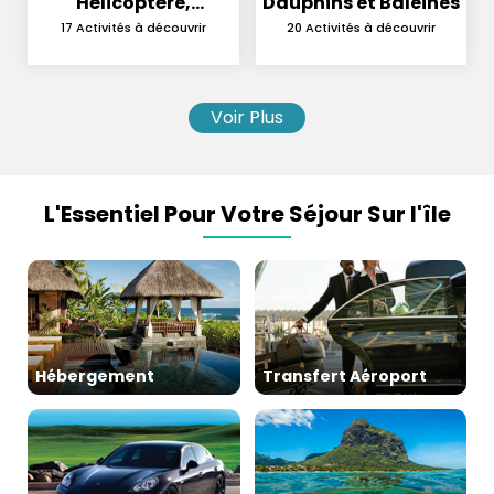
Hélicoptère,
Dauphins et Baleines
Hydravion et
17 Activités à découvrir
20 Activités à découvrir
Parachutisme
Voir Plus
L'Essentiel Pour Votre Séjour Sur l'île
Hébergement
Transfert Aéroport