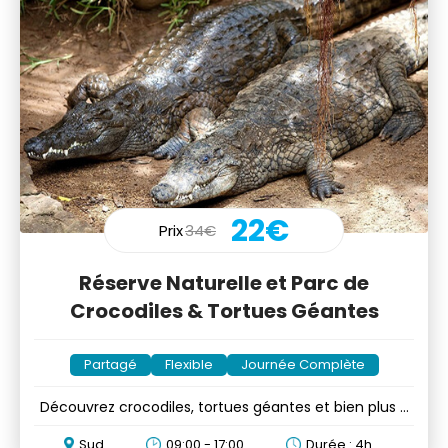
22€
Prix
34€
Réserve Naturelle et Parc de
Crocodiles & Tortues Géantes
Partagé
Flexible
Journée Complète
Découvrez crocodiles, tortues géantes et bien plus à
la Réserve
Sud
09:00 - 17:00
Durée : 4h