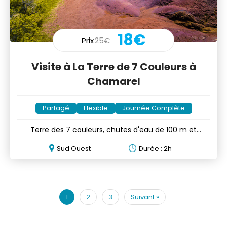
18€
Prix
25€
Visite à La Terre de 7 Couleurs à
Chamarel
Partagé
Flexible
Journée Complète
Terre des 7 couleurs, chutes d'eau de 100 m et
tortues d'Aldabra
Sud Ouest
Durée : 2h
1
2
3
Suivant
»