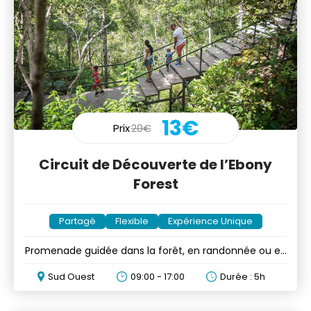
13€
Prix
20€
Circuit de Découverte de l’Ebony
Forest
Partagé
Flexible
Expérience Unique
Promenade guidée dans la forêt, en randonnée ou en
voiture
Sud Ouest
09:00 - 17:00
Durée : 5h