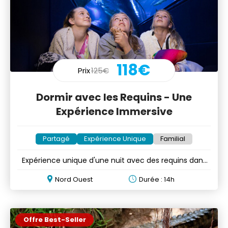
118€
Prix
125€
Dormir avec les Requins - Une
Expérience Immersive
Partagé
Expérience Unique
Familial
Expérience unique d'une nuit avec des requins dans
un aquarium
Nord Ouest
Durée : 14h
Offre Best-Seller