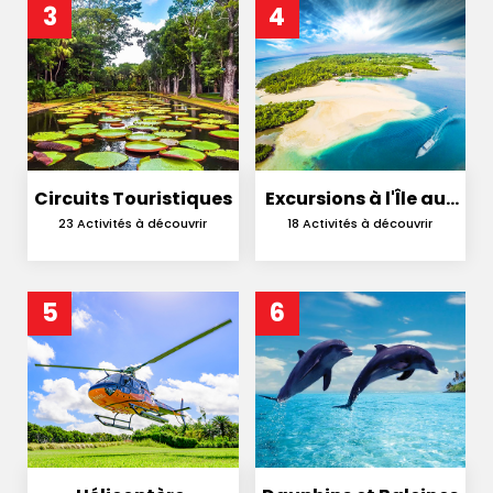
3
4
Circuits Touristiques
Excursions à l'Île aux
Cerfs
23 Activités à découvrir
18 Activités à découvrir
5
6