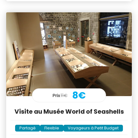
8€
Prix
11€
Visite au Musée World of Seashells
Partagé
Flexible
Voyageurs à Petit Budget